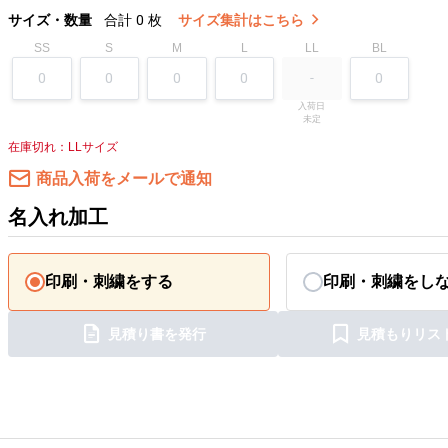
サイズ・数量
合計
0
枚
サイズ集計はこちら
SS
S
M
L
LL
BL
入荷日

未定
在庫切れ：LLサイズ
商品入荷をメールで通知
名入れ加工
印刷・刺繍をする
印刷・刺繍をし
見積り書を発行
見積もりリス