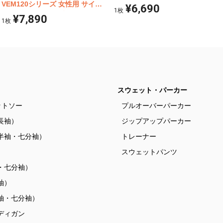
VEM120シリーズ 女性用 サイド
¥6,690
1
枚
ファスナースクラブ
¥7,890
1
枚
スウェット・パーカー
ットソー
プルオーバーパーカー
長袖）
ジップアップパーカー
半袖・七分袖）
トレーナー
）
スウェットパンツ
・七分袖）
袖）
袖・七分袖）
ディガン