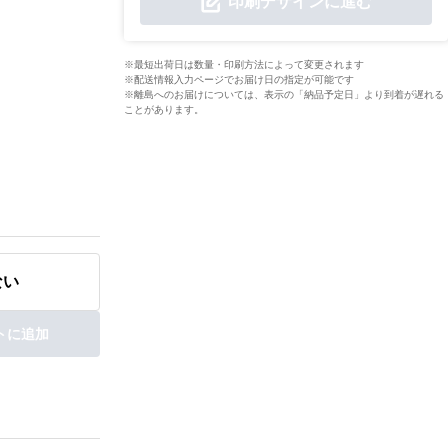
印刷デザインに進む
※最短出荷日は数量・印刷方法によって変更されます
※配送情報入力ページでお届け日の指定が可能です
※離島へのお届けについては、表示の「納品予定日」より到着が遅れる
ことがあります。
ない
トに追加