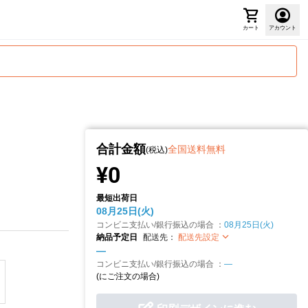
カート
アカウント
合計金額
全国送料無料
(税込)
¥0
最短出荷日
08月25日(火)
コンビニ支払い/銀行振込の場合 ：
08月25日(火)
納品予定日
配送先：
配送先設定
—
コンビニ支払い/銀行振込の場合 ：
—
(
にご注文の場合)