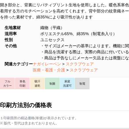
開き部分と、背裏にリバティプリント生地を使用しました。暖色系寒色
着用する方のモチベーションを高めてくれます。背中部分の紋章織ネー
を持った素材です。綿35%により吸汗性があります
生地素材
織物（平織）
混用率
ポリエステル65%、綿35%（制電糸入り）
性別
ユニセックス
その他
・サイズはメーカーの基準によります。機能に関
・商品を洗濯する際は、実際の商品に付いている
・商品は予告なしにメーカー欠品または廃盤にな
関連カテゴリー
ナガイレーベン
>
スクラブウェア
医療・看護・介護
>
スクラブウェア
フル
単色
吸汗
家庭
制菌
制電
カラー
印刷
速乾
洗濯可
印刷方法別の価格表
１印刷箇所の税込価格(単価)が表示されています。
※ 版代・型代は含まれておりません。