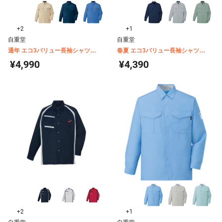
+2
+1
自重堂
自重堂
通年 エコ3バリュー長袖シャツ
春夏 エコ3バリュー長袖シャツ
84104
85404
¥4,990
¥4,390
+2
+1