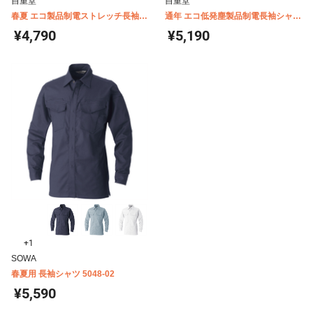
自重堂
自重堂
春夏 エコ製品制電ストレッチ長袖シ
通年 エコ低発塵製品制電長袖シャツ
ャツ 87604
84304
¥4,790
¥5,190
+1
SOWA
春夏用 長袖シャツ 5048-02
¥5,590