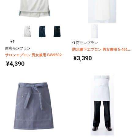
+1
住商モンブラン
住商モンブラン
防水腰下エプロン 男女兼用 5-461
サロンエプロン 男女兼用 BW9502
食品工場 住商モンブラン
¥3,390
¥4,390