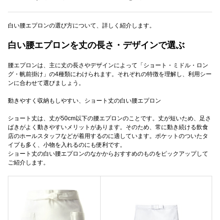
白い腰エプロンの選び方について、詳しく紹介します。
白い腰エプロンを丈の長さ・デザインで選ぶ
腰エプロンは、主に丈の長さやデザインによって「ショート・ミドル・ロン
グ・帆前掛け」の4種類にわけられます。それぞれの特徴を理解し、利用シー
ンに合わせて選びましょう。
動きやすく収納もしやすい、ショート丈の白い腰エプロン
ショート丈は、丈が50cm以下の腰エプロンのことです。丈が短いため、足さ
ばきがよく動きやすいメリットがあります。そのため、常に動き続ける飲食
店のホールスタッフなどが着用するのに適しています。ポケットのついたタ
イプも多く、小物を入れるのにも便利です。
ショート丈の白い腰エプロンのなかからおすすめのものをピックアップして
ご紹介します。