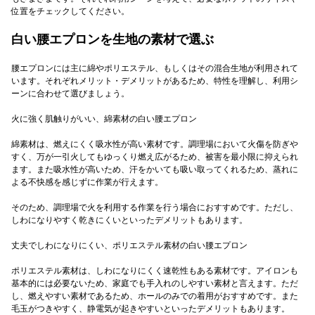
位置をチェックしてください。
白い腰エプロンを生地の素材で選ぶ
腰エプロンには主に綿やポリエステル、もしくはその混合生地が利用されて
います。それぞれメリット・デメリットがあるため、特性を理解し、利用シ
ーンに合わせて選びましょう。
火に強く肌触りがいい、綿素材の白い腰エプロン
綿素材は、燃えにくく吸水性が高い素材です。調理場において火傷を防ぎや
すく、万が一引火してもゆっくり燃え広がるため、被害を最小限に抑えられ
ます。また吸水性が高いため、汗をかいても吸い取ってくれるため、蒸れに
よる不快感を感じずに作業が行えます。
そのため、調理場で火を利用する作業を行う場合におすすめです。ただし、
しわになりやすく乾きにくいといったデメリットもあります。
丈夫でしわになりにくい、ポリエステル素材の白い腰エプロン
ポリエステル素材は、しわになりにくく速乾性もある素材です。アイロンも
基本的には必要ないため、家庭でも手入れのしやすい素材と言えます。ただ
し、燃えやすい素材であるため、ホールのみでの着用がおすすめです。また
毛玉がつきやすく、静電気が起きやすいといったデメリットもあります。