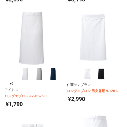
+6
住商モンブラン
アイトス
ロングエプロン 男女兼用 9-1281-
ロングエプロン AZ-HS2500
1283
¥2,990
¥1,790