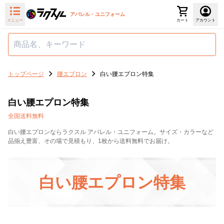
アパレル・ユニフォーム
メニュー
カート
アカウント
トップページ
腰エプロン
白い腰エプロン特集
白い腰エプロン特集
全国送料無料
白い腰エプロンならラクスル アパレル・ユニフォーム。サイズ・カラーなど
品揃え豊富、その場で見積もり、1枚から送料無料でお届け。
白い腰エプロン特集