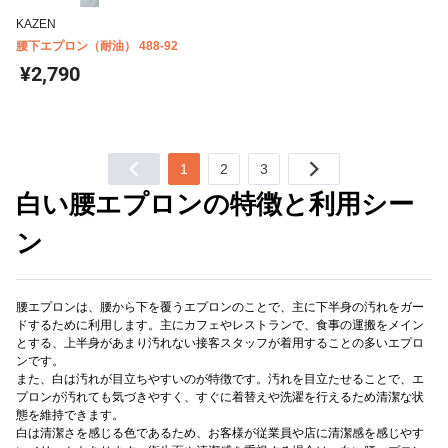
KAZEN
腰下エプロン（耐油） 488-92
¥2,790
1
2
3
白い腰エプロンの特徴と利用シー
ン
腰エプロンは、腰から下を覆うエプロンのことで、主に下半身の汚れをガー
ドするために利用します。主にカフェやレストランで、食事の運搬をメイン
とする、上半身があまり汚れない接客スタッフが着用することの多いエプロ
ンです。
また、白は汚れが目立ちやすいのが特徴です。汚れを目立たせることで、エ
プロンが汚れても気づきやすく、すぐに着替えや洗濯を行えるため清潔な状
態を維持できます。
白は清潔さを感じる色であるため、お客様が従業員や店に清潔感を感じやす