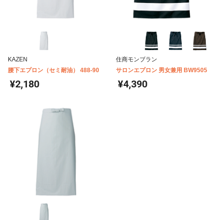
KAZEN
住商モンブラン
腰下エプロン（セミ耐油） 488-90
サロンエプロン 男女兼用 BW9505
¥2,180
¥4,390