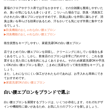
夏場のフロアやテラス席では汗をかきやすく、その分雑菌も繁殖しやすいた
め、臭いが気になる人も多くいます。こういった場合では、防臭・消臭加工
のされた白い腰エプロンがおすすめです。防臭は臭いを外部に漏らさず、消
臭は臭いを和らげる効果があるため、汗をかいても気にせず作業に集中でき
▶︎防臭機能のおしゃれな白い腰エプロン
▶︎消臭機能のおしゃれな白い腰エプロン
衛生状態をキープしやすい、家庭洗濯OKの白い腰エプロン
店でまとめて白い腰エプロンを回収し、クリーニングに出している場合も多
くあるでしょう。しかし、飲食店のエプロンは非常に汚れやすく、これを放
置すると見た目にも衛生的にもよくありません。そのため家庭洗濯OKや手洗
いOKの白い腰エプロンを選び、こまめに洗濯を行って衛生状態をキープしま
しょう。
また、しわになりにくい加工がされたものであれば、お手入れも簡単にでき
▶︎家庭洗濯OKの白い腰エプロン
白い腰エプロンをブランドで選ぶ
白い腰エプロンを展開するブランドは、いくつか存在します。それぞれデザ
インや機能性に違いがあるため、お気に入りのブランドを探しましょう。