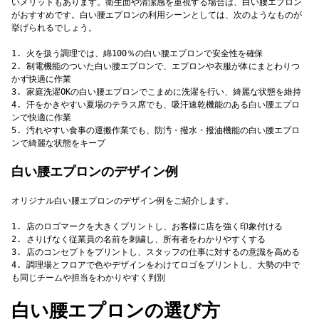
いメリットもあります。衛生面や清潔感を重視する場合は、白い腰エプロン
がおすすめです。白い腰エプロンの利用シーンとしては、次のようなものが
挙げられるでしょう。
1. 火を扱う調理では、綿100％の白い腰エプロンで安全性を確保
2. 制電機能のついた白い腰エプロンで、エプロンや衣服が体にまとわりつ
かず快適に作業
3. 家庭洗濯OKの白い腰エプロンでこまめに洗濯を行い、綺麗な状態を維持
4. 汗をかきやすい夏場のテラス席でも、吸汗速乾機能のある白い腰エプロ
ンで快適に作業
5. 汚れやすい食事の運搬作業でも、防汚・撥水・撥油機能の白い腰エプロ
白い腰エプロンのデザイン例
オリジナル白い腰エプロンのデザイン例をご紹介します。
1. 店のロゴマークを大きくプリントし、お客様に店を強く印象付ける
2. さりげなく従業員の名前を刺繍し、所有者をわかりやすくする
3. 店のコンセプトをプリントし、スタッフの仕事に対するの意識を高める
4. 調理場とフロアで色やデザインをわけてロゴをプリントし、大勢の中で
白い腰エプロンの選び方