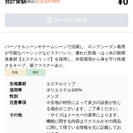
¥0
合計金額
全国送料無料
(税込)
カートに入れる
パーソナルシーンやチームシーンで活躍し、ロングシーズン着用
が可能なベーシックなピステパンツ。優れた防風・はっ水の新開
発素材【エステルリップ】を採用し、外部環境から身を守り快適
さをキープ。裾ファスナーあり。
防風
撥水
生地素材
エステルリップ
混用率
ポリエステル100%
性別
メンズ
注意事項
※生地の特性によって多少の誤差が生じ
る場合がございます。ご了承ください。
その他
・サイズはメーカーの基準によります。
機能に関する内容はラクスルがその商品
に関して得ている情報を元に記載してお