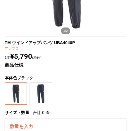
1/2
TM ウインドアップパンツ UBA4040P
アンブロ
¥5,790
1本
(税込)
商品仕様
本体色
ブラック
サイズ・数量
合計
0
着
数量を入力