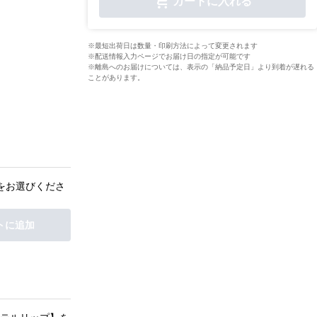
カートに入れる
※最短出荷日は数量・印刷方法によって変更されます
※配送情報入力ページでお届け日の指定が可能です
※離島へのお届けについては、表示の「納品予定日」より到着が遅れる
ことがあります。
をお選びくださ
トに追加