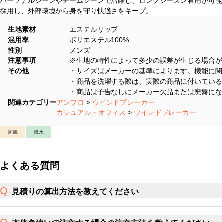
パーソナルシーンやチームシーンで活躍し、ロングシーズン着用が可能
採用し、外部環境から身を守り快適さをキープ。
生地素材
エステルリップ
混用率
ポリエステル100%
性別
メンズ
注意事項
※生地の特性によって多少の誤差が生じる場合が
その他
・サイズはメーカーの基準によります。機能に関
・商品を洗濯する際は、実際の商品に付いている
・商品は予告なしにメーカー欠品または廃盤にな
関連カテゴリー
アンブロ
>
ウインドブレーカー
カジュアル・オフィス
>
ウインドブレーカー
防風
撥水
よくある質問
見積りの算出方法を教えてください