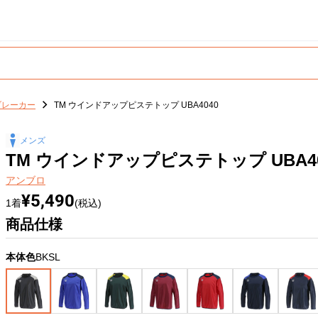
ブレーカー
TM ウインドアップピステトップ UBA4040
メンズ
TM ウインドアップピステトップ UBA40
アンブロ
¥5,490
1着
(税込)
商品仕様
本体色
BKSL