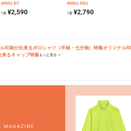
00051-ET
00061-RSJ
¥2,590
¥2,790
1
着
1
着
ル印刷が出来るポロシャツ（半袖・七分袖）特集
オリジナル印
出来るキャップ特集
もっと見る