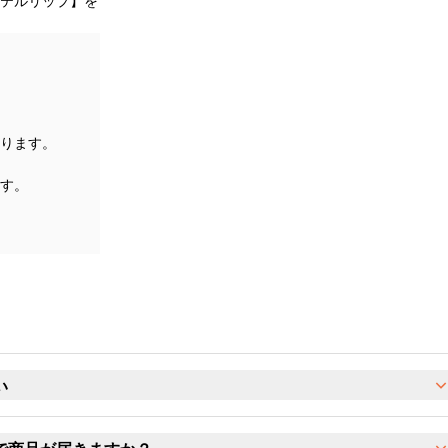
テルリップ】を
ります。
す。
い