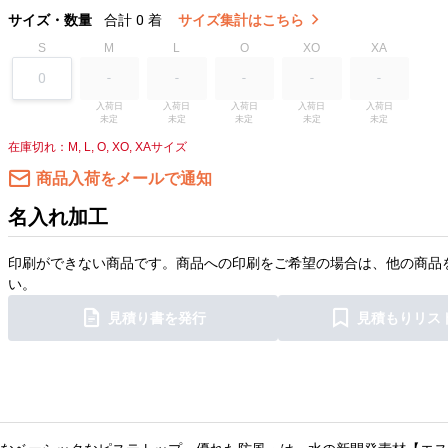
サイズ・数量
合計
0
着
サイズ集計はこちら
S
M
L
O
XO
XA
入荷日

入荷日

入荷日

入荷日

入荷日

未定
未定
未定
未定
未定
在庫切れ：M, L, O, XO, XAサイズ
商品入荷をメールで通知
名入れ加工
印刷ができない商品です。商品への印刷をご希望の場合は、他の商品
い。
見積り書を発行
見積もりリス