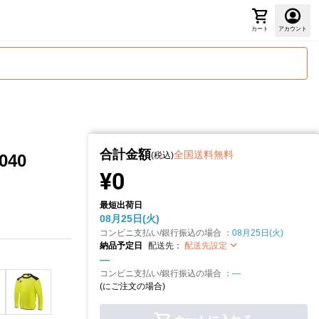
カート
アカウント
合計金額
全国送料無料
(税込)
40
¥0
最短出荷日
08月25日(火)
コンビニ支払い/銀行振込の場合 ：
08月25日(火)
納品予定日
配送先：
配送先設定
—
コンビニ支払い/銀行振込の場合 ：
—
(
にご注文の場合)