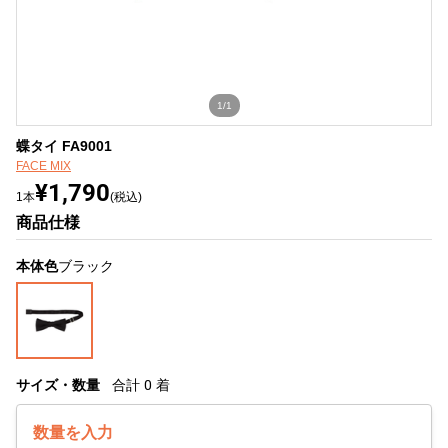
1/1
蝶タイ FA9001
FACE MIX
¥1,790
1本
(税込)
商品仕様
本体色
ブラック
サイズ・数量
合計
0
着
数量を入力