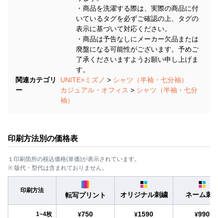
・商品を洗濯する際は、実際の商品に付
いているタグを必ずご確認の上、タグの
表示に基づいて対応ください。
・商品は予告なしにメーカー欠品または
廃盤になる可能性がございます。予めご
了承くださいますようお願い申し上げま
す。
関連カテゴリ
UNITE×ミズノ
>
シャツ（半袖・七分袖）
ー
カジュアル・オフィス
>
シャツ（半袖・七分
袖）
印刷方法別の価格表
１印刷箇所の税込価格(単価)が表示されています。
※ 版代・型代は含まれておりません。
印刷方法
オリジナル刺繍
ネーム刺
転写プリント
750
1590
990
1~4枚
¥
¥
¥