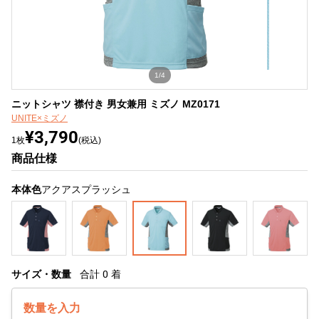
1/4
ニットシャツ 襟付き 男女兼用 ミズノ MZ0171
UNITE×ミズノ
¥3,790
1枚
(税込)
商品仕様
本体色
アクアスプラッシュ
サイズ・数量
合計
0
着
数量を入力