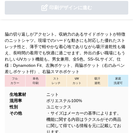
印刷デザインに進む
脇の切り返しがアクセント。収納力のあるサイドポケットが特徴
のニットシャツ。現場でのハードな動きにも対応した優れたスト
レッチ性と、薄手で軽やかな着心地でありながら吸汗速乾性も備
え、長時間の着用でも快適に過ごせます。外出の多い職場にもう
れしいUVカット機能も。男女兼用。全5色。SS~5Lサイズ。仕
様：Dynamotion Fit、左胸ポケット、両脇ポケット（右のみペン
差しポケット付）、右脇スマホポケット
フル
単色
スト
UV
吸汗
家庭
カラー
印刷
レッチ
カット
速乾
洗濯可
生地素材
ニット
混用率
ポリエステル100%
性別
ユニセックス
その他
・サイズはメーカーの基準によります。
機能に関する内容はラクスルがその商品
に関して得ている情報を元に記載してお
ります。