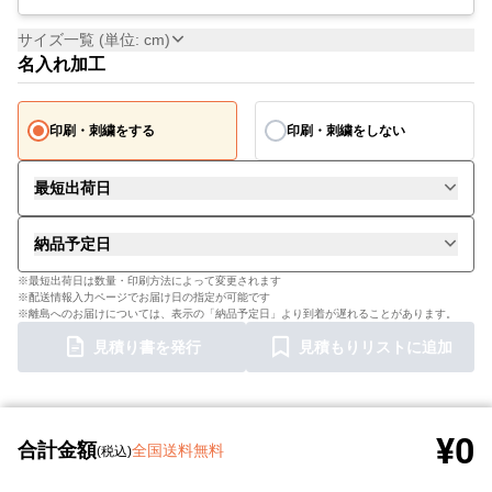
サイズ一覧 (単位: cm)
名入れ加工
印刷・刺繍をする
印刷・刺繍をしない
最短出荷日
納品予定日
※最短出荷日は数量・印刷方法によって変更されます
※配送情報入力ページでお届け日の指定が可能です
※離島へのお届けについては、表示の「納品予定日」より到着が遅れることがあります。
見積り書を発行
見積もりリストに追加
¥0
合計金額
全国送料無料
(税込)