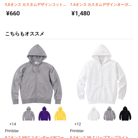
5.6オンス カスタムデザインコットン
7.4オンス カスタムデザインオーガニ
Tシャツ TA1-0001
ックコットンTシャツ オーバーサイズ
¥660
¥1,480
TA1-0002
こちらもオススメ
+14
+12
Printstar
Printstar
9.7オンス NNZ スタンダードWフード
8.4オンス MLZ ジップアップライトパ