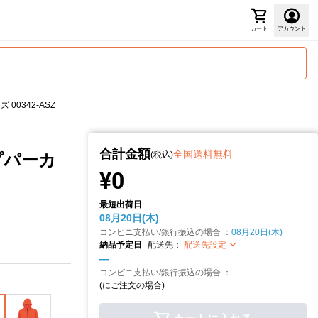
カート
アカウント
00342-ASZ
合計金額
全国送料無料
(税込)
プパーカ
¥0
最短出荷日
08月20日(木)
コンビニ支払い/銀行振込の場合 ：
08月20日(木)
納品予定日
配送先：
配送先設定
—
コンビニ支払い/銀行振込の場合 ：
—
(
にご注文の場合)