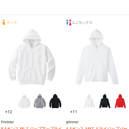
キッズ
ユニセックス
+12
+11
Printstar
glimmer
8.4オンス MLZ ジップアップライ
4.4オンス AMZ ドライジップパー