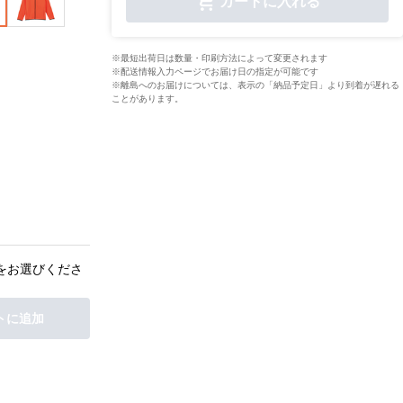
カートに入れる
※最短出荷日は数量・印刷方法によって変更されます
※配送情報入力ページでお届け日の指定が可能です
※離島へのお届けについては、表示の「納品予定日」より到着が遅れる
ことがあります。
をお選びくださ
トに追加