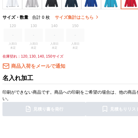
サイズ・数量
合計
0
枚
サイズ集計はこちら
120
130
140
150
入荷日

入荷日

入荷日

入荷日

未定
未定
未定
未定
在庫切れ：120, 130, 140, 150サイズ
商品入荷をメールで通知
名入れ加工
印刷ができない商品です。商品への印刷をご希望の場合は、他の商品
い。
見積り書を発行
見積もりリス