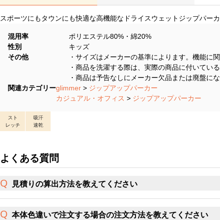
スポーツにもタウンにも快適な高機能なドライスウェットジップパーカ
混用率
ポリエステル80%・綿20%
性別
キッズ
その他
・サイズはメーカーの基準によります。機能に関
・商品を洗濯する際は、実際の商品に付いている
・商品は予告なしにメーカー欠品または廃盤にな
関連カテゴリー
glimmer
>
ジップアップパーカー
カジュアル・オフィス
>
ジップアップパーカー
スト
吸汗
レッチ
速乾
よくある質問
見積りの算出方法を教えてください
本体色違いで注文する場合の注文方法を教えてください