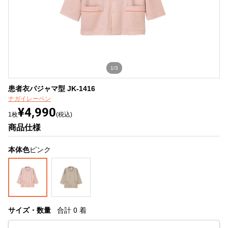
1/3
患者衣パジャマ型 JK-1416
ナガイレーベン
¥4,990
1枚
(税込)
商品仕様
本体色
ピンク
サイズ・数量
合計
0
着