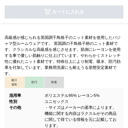
カートに入れる
高級感が感じられる英国調千鳥格子のニット素材を使用したパジ
ャマ型ルームウェアです。 英国調の千鳥格子柄のニット素材で
す。クラシカルな高級感を感じさせます。肌側にレーヨンを使用
する事で優しい肌触りに仕上げています。やわらかくストレッチ
性に優れたニット素材です。特殊仕上により制電、吸水、防汚効
果を付加しています。業務用洗濯にも耐えうる形態安定素材で
す。
吸汗
防汚
制電
速乾
混用率
ポリエステル95% レーヨン5%
性別
ユニセックス
その他
・サイズはメーカーの基準によります。
機能に関する内容はラクスルがその商品
に関して得ている情報を元に記載してお
ります。