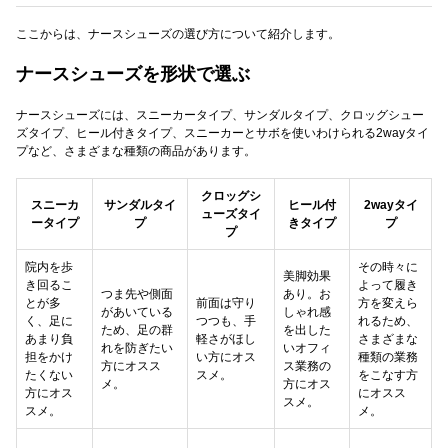
ここからは、ナースシューズの選び方について紹介します。
ナースシューズを形状で選ぶ
ナースシューズには、スニーカータイプ、サンダルタイプ、クロッグシュー
ズタイプ、ヒール付きタイプ、スニーカーとサボを使いわけられる2wayタイ
プなど、さまざまな種類の商品があります。
クロッグシ
スニーカ
サンダルタイ
ヒール付
2wayタイ
ューズタイ
ータイプ
プ
きタイプ
プ
プ
院内を歩
その時々に
美脚効果
き回るこ
よって履き
つま先や側面
あり。お
とが多
前面は守り
方を変えら
があいている
しゃれ感
く、足に
つつも、手
れるため、
ため、足の群
を出した
あまり負
軽さがほし
さまざまな
れを防ぎたい
いオフィ
担をかけ
い方にオス
種類の業務
方にオスス
ス業務の
たくない
スメ。
をこなす方
メ。
方にオス
方にオス
にオスス
スメ。
スメ。
メ。