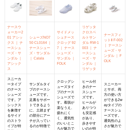
ナースウ
リゲッタ
ォーカー2
サイドメッ
クロスベ
ナースフィ
01 アシッ
シューズNO7
シュナース
ルトサン
ットⅡ F-002
クス ｜ ナ
50 CL0164 ｜
クロッグ 92
ダル RW-1
｜ ナースシ
ースシュ
ナースシュー
7 ｜ ナース
003 ｜ ナ
ューズ・サ
ーズ・サ
ズ・サンダル
シューズ・
ースシュ
ンダル ｜ F
ンダル ｜
｜ Calala
サンダル ｜
ーズ・サ
OLK
アシック
FOLK
ンダル ｜
ス
リゲッタ
スニーカ
クロッグシ
ヒール付
ータイプ
サンダルタイ
スニーカー
ューズタイ
きのナー
のナース
プのナースシ
とサボ、両
プのナース
スシュー
シューズ
ューズです。
方の使い方
シューズで
ズです。
です。ア
足裏をサポー
ができる2w
す。着脱が
ヒールが
シックス
トできるよう
ayタイプの
楽なうえ、
ありつつ
を象徴す
に、土踏まず
ナースシュ
疲れにく
も安定感
るサイド
の部分にアー
ーズです。
く、通気性
があり、
のストラ
チが入ってい
通気性のよ
のいいとこ
歩きやす
イプが特
るのが特徴で
さが魅力で
ろが魅力で
いのが特