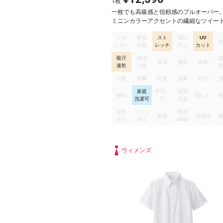
1
枚
一枚でも高級感と信頼感のプルオーバー
ミニンカラーアクセントの繊細なツイー
ルオーバーです。 おもてなしのプルオー
フル
単色
スト
透け
UV
イプの新しい１枚着です。 程よくゆった
カラー
印刷
レッチ
防止
カット
た涼しいフォルムで、ブラックが効いた
トリミング、スカーフループでクールビ
吸汗
清涼
保温
通気
防風
対応しています。
速乾
冷感
抗菌
制菌
防臭
消臭
防汚
家庭
手洗い
形態
撥油
防しわ
洗濯可
可
安定
退色
汗ジミ
制電
制電
高視認
防止
防止
(JIS)
ウィメンズ