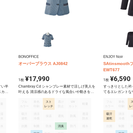
BONOFFICE
ENJOY Noir
オーバーブラウス AJ0842
SAtinsmoo
EWT677
¥17,990
¥6,590
1
枚
1
枚
すい半
Chambray Cd シャンブレー素材で涼しげ美人を
すっきりとした衿
スカー
叶える 清涼感のあるドライな風合いや動きをサ
てるエレガントな
、ごわ
ポートするストレッチ性が魅力。上品なシャン
衿ぐりにパイピン
フル
単色
スト
透け
UV
フル
単色
。スト
ブレーと立体的な織組の千鳥で多彩なコーディ
りとした仕立てで
軽量
軽量
カラー
印刷
レッチ
防止
カット
カラー
印刷
レ
るので
ネートを楽しめます。 オーバーブラウス
てます。 サテン
けとい
ンが大人の女性ら
透湿
吸汗
清涼
透湿
吸汗
清涼
保温
通気
防風
一枚で
身頃のみ二重にな
防水
速乾
冷感
防水
速乾
冷感
して着
着の当たりも気に
撥水
抗菌
制菌
防臭
消臭
防汚
撥水
抗菌
制菌
着心地
しているので、サ