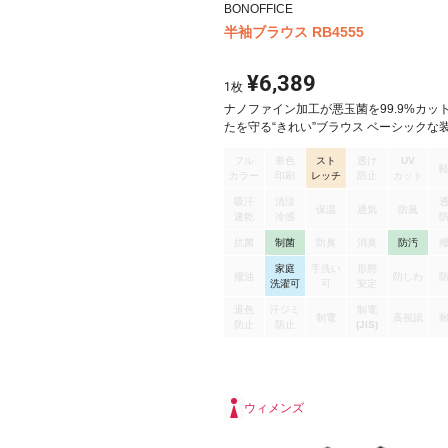
BONOFFICE
半袖ブラウス RB4555
¥6,389
1
枚
ナノファイン加工が悪玉菌を99.9%カット
たを守る“きれい”ブラウス ベーシックな
きちんとした印象におしゃれなクレリッ
フル
単色
スト
透け
UV
リーンな印象 半袖ブラウス
カラー
印刷
レッチ
防止
カット
吸汗
清涼
保温
通気
防風
速乾
冷感
抗菌
制菌
防臭
消臭
防汚
家庭
手洗い
形態
撥油
防しわ
洗濯可
可
安定
退色
汗ジミ
制電
制電
高視認
防止
防止
(JIS)
ウィメンズ