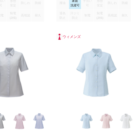
洗い
形態
家庭
手洗い
形態
引き上がらず背中が見えません。
防しわ
防縮
撥油
防しわ
防縮
可
安定
洗濯可
可
安定
をロールアップしても出てこ
儀をしても胸元が見えない衿開
制電
退色
汗ジミ
制電
制電
高視認
耐久
制電
高視認
耐久
(JIS)
防止
防止
(JIS)
ウィメンズ