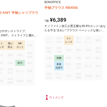
BONOFFICE
半袖ブラウス RB4556
IPE KNIT 半袖シャツブラウ
¥6,389
1
枚
ナノファイン加工が悪玉菌を99.9%カット! あな
たを守る“きれい”ブラウス ベーシックな装いで
せやすいストライプ。
きちんとした印象に 衿元のサテンがさりげない
IPE KNIT」 ストライプと優れた
フル
単色
スト
透け
UV
アクセントに 半袖ブラウス
、シャープな存在感のシャツ
軽量
カラー
印刷
レッチ
防止
カット
スト
透け
UV
上品なストライプが洗練を印象
軽量
ッチ
防止
カット
ニット。 軽量でストレッチ性
吸汗
清涼
透湿
保温
通気
防風
速乾
冷感
防水
良くムレにくいのが特徴で
透湿
保温
通気
防風
ダル糸を使用しているので透け
防水
抗菌
制菌
防臭
消臭
防汚
撥水
加工を施し、汚れを落ちやすく
防臭
消臭
防汚
撥水
家庭
手洗い
形態
ワになりにくく、型崩れしにく
撥油
防しわ
防縮
洗濯可
可
安定
洗い
形態
防しわ
防縮
可
安定
退色
汗ジミ
制電
制電
高視認
耐久
防止
防止
(JIS)
制電
制電
高視認
耐久
(JIS)
ウィメンズ