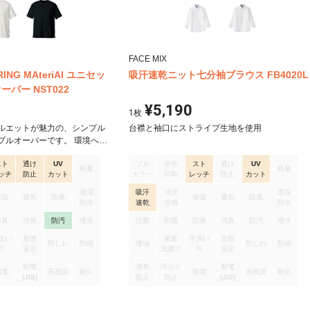
FACE MIX
BRING MAteriAl ユニセッ
吸汗速乾ニット七分袖ブラウス FB4020L
バー NST022
¥5,190
1
枚
ルエットが魅力の、シンプル
台襟と袖口にストライプ生地を使用
プルオーバーです。 環境への
NG Material」をブレンド
スト
透け
UV
フル
単色
スト
透け
UV
 高性能フルダル糸「エクステ
軽量
軽量
ッチ
防止
カット
カラー
印刷
レッチ
防止
カット
ーフルダル糸のダブル使いで
またフォローウィックASR加工
透湿
吸汗
清涼
透湿
保温
通気
防風
保温
通気
防風
、優れた吸水速乾性と汚れが
防水
速乾
冷感
防水
スしたENJOY Noirオリジ
防臭
消臭
防汚
撥水
抗菌
制菌
防臭
消臭
防汚
撥水
洗い
形態
家庭
手洗い
形態
防しわ
防縮
撥油
防しわ
防縮
可
安定
洗濯可
可
安定
制電
退色
汗ジミ
制電
制電
高視認
耐久
制電
高視認
耐久
(JIS)
防止
防止
(JIS)