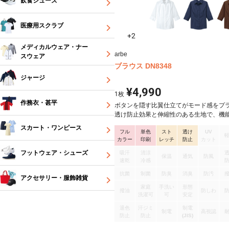
飲食シューズ
医療用スクラブ
+2
メディカルウェア・ナー
arbe
スウェア
ブラウス DN8348
ジャージ
¥4,990
1
枚
作務衣・甚平
ボタンを隠す比翼仕立てがモード感をプ
透け防止効果と伸縮性のある生地で、機
もこだわりました。 ボタンを隠す比翼仕
スカート・ワンピース
フル
単色
スト
透け
UV
で、モード感を演出 フルダル糸を使用し
カラー
印刷
レッチ
防止
カット
ため透けにくく、マットな質感です。
フットウェア・シューズ
吸汗
清涼
保温
通気
防風
速乾
冷感
抗菌
制菌
防臭
消臭
防汚
アクセサリー・服飾雑貨
家庭
手洗い
形態
撥油
防しわ
洗濯可
可
安定
退色
汗ジミ
制電
制電
高視認
防止
防止
(JIS)