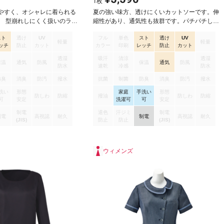
1
枚
やすく、オシャレに着られる
夏の強い味方、透けにくいカットソーです。伸
。 型崩れしにくく扱いのラク
縮性があり、通気性も抜群です。パチパチしな
用しています。 ボートネック
いのもうれしい夏素材のブラウスです。一枚で
スト
透け
UV
フル
単色
スト
透け
UV
リットポケットつきです。
着ても透けにくく、エレガントなイタリアンカ
軽量
軽量
ッチ
防止
カット
カラー
印刷
レッチ
防止
カット
ラーの半袖ブラウスです。タテヨコの伸縮性に
優れたトリコット地を使用しています。通気性
透湿
吸汗
清涼
透湿
保温
通気
防風
保温
通気
防風
も抜群で、暑い日もまとわりつくことなく、快
防水
速乾
冷感
防水
適な着心地です。イヤな静電気も起きにくい仕
防臭
消臭
防汚
撥水
抗菌
制菌
防臭
消臭
防汚
撥水
様です。UVカット性が高く光沢感を抑えたフル
洗い
形態
家庭
手洗い
形態
ダル糸を使用し、薄手ながら透けにくさを実現
防しわ
防縮
撥油
防しわ
防縮
可
安定
洗濯可
可
安定
した胸ポケットがついたポロシャツ仕様のブラ
ウスです。
制電
退色
汗ジミ
制電
制電
高視認
耐久
制電
高視認
耐久
(JIS)
防止
防止
(JIS)
ウィメンズ