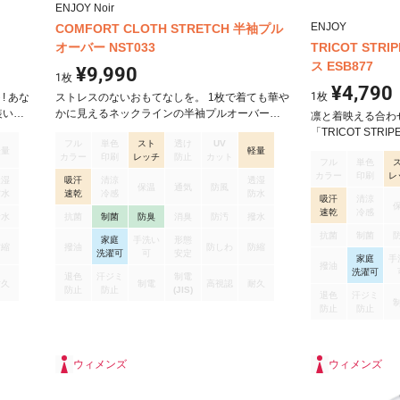
ENJOY Noir
ENJOY
COMFORT CLOTH STRETCH 半袖プル
オーバー NST033
TRICOT STR
ス ESB877
¥9,990
1
枚
¥4,790
1
枚
! あな
ストレスのないおもてなしを。 1枚で着ても華や
装いで
かに見えるネックラインの半袖プルオーバーで
凛と着映える合わ
クがク
す。 独自の着やせ＆スタイルアップテクニック
「TRICOT STR
フル
単色
スト
透け
UV
で、年齢や体型を問わないボーダレスなシルエ
素材感で生まれる
軽量
軽量
カラー
印刷
レッチ
防止
カット
ットに。 着る人のコンディションに合わせて衣
フル
単色
ブラウスです。 
カラー
印刷
レ
服内の湿度をコントロールする機能素材や、動
づけるトリコット
透湿
吸汗
清涼
透湿
保温
通気
防風
きやすさを追求したパターン設計とストレッチ
防水
速乾
冷感
防水
に優れ、通気性が
吸汗
清涼
性能も備え、優雅な所作を演出する見た目と着
す。 また、フル
速乾
冷感
撥水
抗菌
制菌
防臭
消臭
防汚
撥水
心地、どちらのこだわりも満たします。 袖下に
にくく、SR防汚
抗菌
制菌
家庭
手洗い
形態
ゆとりを持たせることで、腕を上げやすく柔ら
しています。 シ
防縮
撥油
防しわ
防縮
洗濯可
可
安定
かな印象に見せてくれます。 1年を通して快適に
家庭
手
い快適素材です。
撥油
洗濯可
過ごせる素材を使用。 凹凸感のあるブッチャー
退色
汗ジミ
制電
耐久
制電
高視認
耐久
組織を上品で華やかな印象に仕上げた2wayスト
防止
防止
(JIS)
退色
汗ジミ
レッチ素材に、制菌・抗菌防臭・抗カビ加工
防止
防止
「マルカサイドYP-DP」を施しています。 吸水
速乾性のある中空糸「COOLMAX ALLSEASON
TECHNOLOGY」を使用することで、軽く、冬
ウィメンズ
ウィメンズ
あたたかく夏涼しい、快適な着心地を実現した
ENJOY Noirオリジナル素材です。