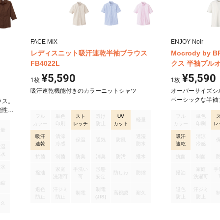
FACE MIX
ENJOY Noir
レディスニット吸汗速乾半袖ブラウス
Mocrody by 
FB4022L
クス 半袖プルオー
¥5,590
¥5,590
1
枚
1
枚
吸汗速乾機能付きのカラーニットシャツ
オーバーサイズシ
ベーシックな半袖
ラス。
負荷に配慮し、「BRI
能性に
フル
単色
スト
透け
UV
フル
単色
した循環型素材。
立て
軽量
カラー
印刷
レッチ
防止
カット
カラー
印刷
レ
ージ」とレギュラ
ている
軽量
透け感を軽減。 
吸汗
清涼
透湿
吸汗
清涼
保温
通気
防風
を施すことにより
速乾
冷感
防水
速乾
冷感
透湿
落ちやすい機能をプラ
防水
抗菌
制菌
防臭
消臭
防汚
撥水
抗菌
制菌
ナル素材です。
撥水
家庭
手洗い
形態
家庭
手
撥油
防しわ
防縮
撥油
洗濯可
可
安定
洗濯可
防縮
退色
汗ジミ
制電
退色
汗ジミ
制電
高視認
耐久
防止
防止
(JIS)
防止
防止
耐久