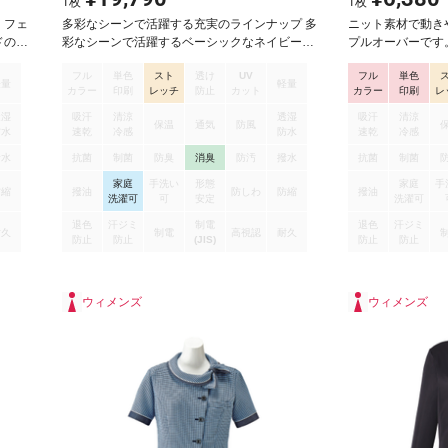
1
枚
1
枚
。フェ
多彩なシーンで活躍する充実のラインナップ 多
ニット素材で動き
ドのプ
彩なシーンで活躍するベーシックなネイビーと
プルオーバーです
バータ
ブラックの2色展開。働く女性に嬉しい高い機能
なニット素材を使
フル
単色
スト
透け
UV
フル
単色
りとし
性も備えています。 オーバーブラウス
デザインで腰のス
軽量
軽量
カラー
印刷
レッチ
防止
カット
カラー
印刷
レ
衿元の
ズにも
透湿
吸汗
清涼
透湿
吸汗
清涼
保温
通気
防風
防水
速乾
冷感
防水
速乾
冷感
撥水
抗菌
制菌
防臭
消臭
防汚
撥水
抗菌
制菌
家庭
手洗い
形態
家庭
手
防縮
撥油
防しわ
防縮
撥油
洗濯可
可
安定
洗濯可
退色
汗ジミ
制電
退色
汗ジミ
耐久
制電
高視認
耐久
防止
防止
(JIS)
防止
防止
ウィメンズ
ウィメンズ