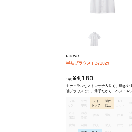
NUOVO
半袖ブラウス FB71029
¥4,180
1
枚
ナチュラルなストレッチ入りで、動きや
袖ブラウスです。薄手だから、ベストや
ト、パンツと合わせたり、重ね着しても
フル
単色
スト
透け
UV
つくこともなくスッキリと着こなせます
カラー
印刷
レッチ
防止
カット
レッチ素材で動きやすく、おうちで洗え
お手入れもカンタン、ハンガーで干すだ
吸汗
清涼
保温
通気
防風
うお手入れもカンタンでラクチンです。
速乾
冷感
着てもインナーが透けることなく、安心
抗菌
制菌
防臭
消臭
防汚
用いただけます。ほどよいストレッチで