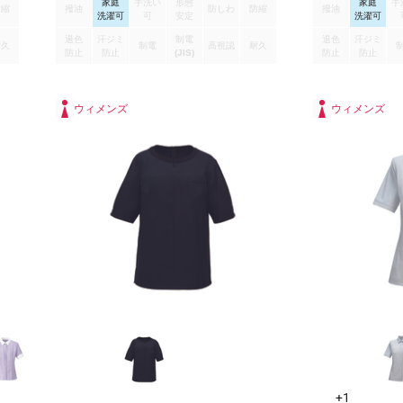
家庭
手洗い
形態
家庭
手
スで
ARM360°裾が
防縮
撥油
防しわ
防縮
撥油
洗濯可
可
安定
洗濯可
ジャケットの袖口
ない7分袖、お辞
退色
汗ジミ
制電
退色
汗ジミ
耐久
制電
高視認
耐久
きです。
防止
防止
(JIS)
防止
防止
ウィメンズ
ウィメンズ
+1