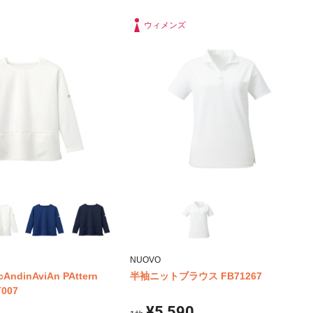
ウィメンズ
NUOVO
dinAviAn PAttern
半袖ニットブラウス FB71267
T007
¥5,590