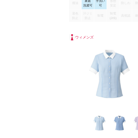
家庭
手洗い
形態
も快適なベストと相性がいい半袖ブラウ
撥油
防しわ
洗濯可
可
安定
す。
退色
汗ジミ
制電
制電
高視認
防止
防止
(JIS)
ウィメンズ