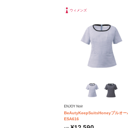
ウィメンズ
ENJOY Noir
BeAutyKeepSuitsHoneyプルオ
ESA616
¥12,590