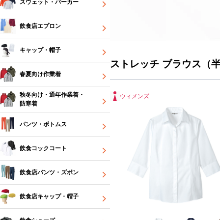
スウェット・パーカー
飲食店エプロン
キャップ・帽子
ストレッチ ブラウス（
春夏向け作業着
秋冬向け・通年作業着・
ウィメンズ
防寒着
パンツ・ボトムス
飲食コックコート
飲食店パンツ・ズボン
飲食店キャップ・帽子