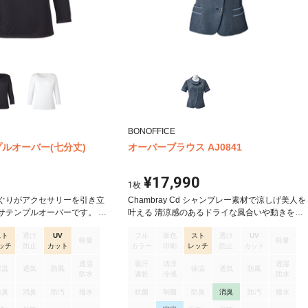
BONOFFICE
thプルオーバー(七分丈)
オーバーブラウス AJ0841
¥17,990
1
枚
ぐりがアクセサリーを引き立
Chambray Cd シャンブレー素材で涼しげ美人を
サテンプルオーバーです。 前
叶える 清涼感のあるドライな風合いや動きをサ
グやステッチが出ないすっき
ポートするストレッチ性が魅力。上品なシャン
スト
透け
UV
フル
単色
スト
透け
UV
、アクセサリーをより引き立
ブレーと立体的な織組の千鳥で多彩なコーディ
軽量
軽量
ッチ
防止
カット
カラー
印刷
レッチ
防止
カット
の光沢とすっきりとしたデザイ
ネートを楽しめます。 オーバーブラウス
しいエレガントな1枚です。 前
透湿
吸汗
清涼
透湿
保温
通気
防風
保温
通気
防風
っているので透けにくく、下
防水
速乾
冷感
防水
なりません。 ニット裏を採用
防臭
消臭
防汚
撥水
抗菌
制菌
防臭
消臭
防汚
撥水
ラッとして着心地がよく、