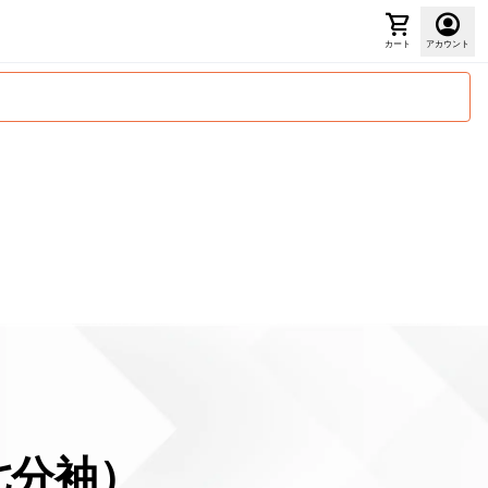
カート
アカウント
七分袖）