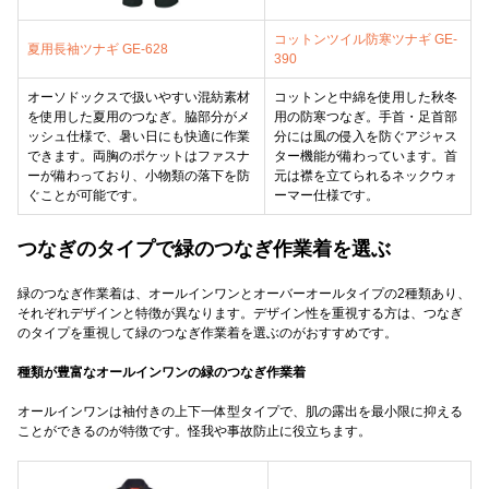
コットンツイル防寒ツナギ GE-
夏用長袖ツナギ GE-628
390
オーソドックスで扱いやすい混紡素材
コットンと中綿を使用した秋冬
を使用した夏用のつなぎ。脇部分がメ
用の防寒つなぎ。手首・足首部
ッシュ仕様で、暑い日にも快適に作業
分には風の侵入を防ぐアジャス
できます。両胸のポケットはファスナ
ター機能が備わっています。首
ーが備わっており、小物類の落下を防
元は襟を立てられるネックウォ
ぐことが可能です。
ーマー仕様です。
つなぎのタイプで緑のつなぎ作業着を選ぶ
緑のつなぎ作業着は、オールインワンとオーバーオールタイプの2種類あり、
それぞれデザインと特徴が異なります。デザイン性を重視する方は、つなぎ
のタイプを重視して緑のつなぎ作業着を選ぶのがおすすめです。
種類が豊富なオールインワンの緑のつなぎ作業着
オールインワンは袖付きの上下一体型タイプで、肌の露出を最小限に抑える
ことができるのが特徴です。怪我や事故防止に役立ちます。