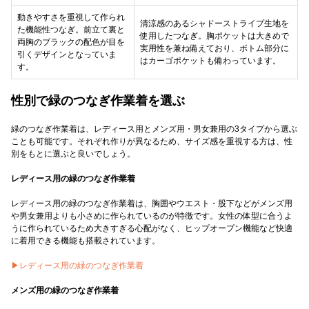
動きやすさを重視して作られ
清涼感のあるシャドーストライプ生地を
た機能性つなぎ。前立て裏と
使用したつなぎ。胸ポケットは大きめで
両胸のブラックの配色が目を
実用性を兼ね備えており、ボトム部分に
引くデザインとなっていま
はカーゴポケットも備わっています。
す。
性別で緑のつなぎ作業着を選ぶ
緑のつなぎ作業着は、レディース用とメンズ用・男女兼用の3タイプから選ぶ
ことも可能です。それぞれ作りが異なるため、サイズ感を重視する方は、性
別をもとに選ぶと良いでしょう。
レディース用の緑のつなぎ作業着
レディース用の緑のつなぎ作業着は、胸囲やウエスト・股下などがメンズ用
や男女兼用よりも小さめに作られているのが特徴です。女性の体型に合うよ
うに作られているため大きすぎる心配がなく、ヒップオープン機能など快適
に着用できる機能も搭載されています。
▶︎レディース用の緑のつなぎ作業着
メンズ用の緑のつなぎ作業着