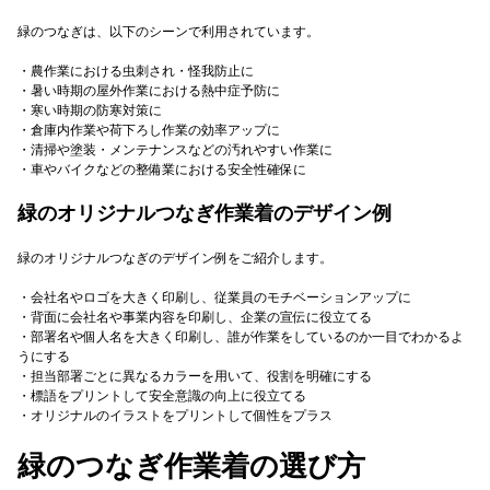
緑のつなぎは、以下のシーンで利用されています。
・農作業における虫刺され・怪我防止に
・暑い時期の屋外作業における熱中症予防に
・寒い時期の防寒対策に
・倉庫内作業や荷下ろし作業の効率アップに
・清掃や塗装・メンテナンスなどの汚れやすい作業に
・車やバイクなどの整備業における安全性確保に
緑のオリジナルつなぎ作業着のデザイン例
緑のオリジナルつなぎのデザイン例をご紹介します。
・会社名やロゴを大きく印刷し、従業員のモチベーションアップに
・背面に会社名や事業内容を印刷し、企業の宣伝に役立てる
・部署名や個人名を大きく印刷し、誰が作業をしているのか一目でわかるよ
うにする
・担当部署ごとに異なるカラーを用いて、役割を明確にする
・標語をプリントして安全意識の向上に役立てる
・オリジナルのイラストをプリントして個性をプラス
緑のつなぎ作業着の選び方