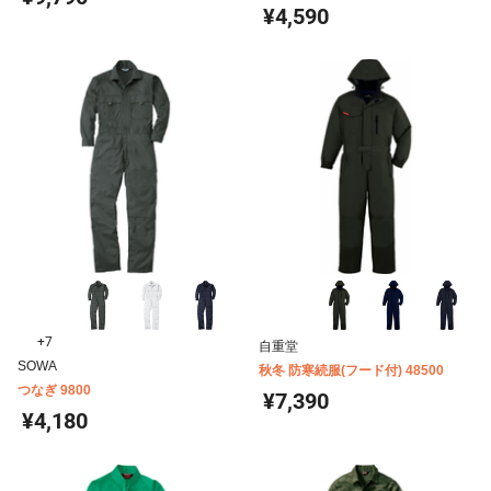
¥4,590
+7
自重堂
SOWA
秋冬 防寒続服(フード付) 48500
つなぎ 9800
¥7,390
¥4,180