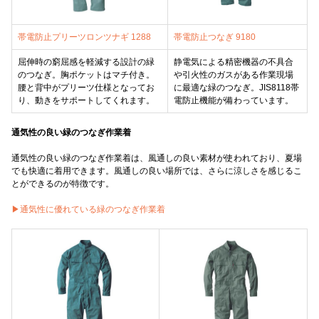
帯電防止プリーツロンツナギ 1288
帯電防止つなぎ 9180
屈伸時の窮屈感を軽減する設計の緑
静電気による精密機器の不具合
のつなぎ。胸ポケットはマチ付き。
や引火性のガスがある作業現場
腰と背中がプリーツ仕様となってお
に最適な緑のつなぎ。JIS8118帯
り、動きをサポートしてくれます。
電防止機能が備わっています。
通気性の良い緑のつなぎ作業着
通気性の良い緑のつなぎ作業着は、風通しの良い素材が使われており、夏場
でも快適に着用できます。風通しの良い場所では、さらに涼しさを感じるこ
とができるのが特徴です。
▶︎通気性に優れている緑のつなぎ作業着