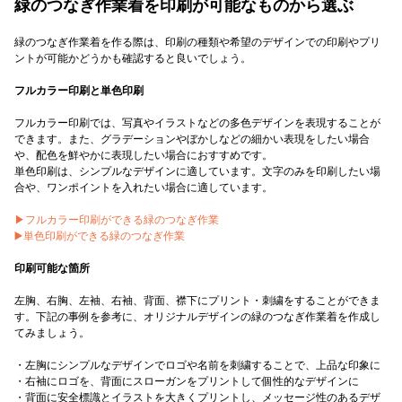
緑のつなぎ作業着を印刷が可能なものから選ぶ
緑のつなぎ作業着を作る際は、印刷の種類や希望のデザインでの印刷やプリ
ントが可能かどうかも確認すると良いでしょう。
フルカラー印刷と単色印刷
フルカラー印刷では、写真やイラストなどの多色デザインを表現することが
できます。また、グラデーションやぼかしなどの細かい表現をしたい場合
や、配色を鮮やかに表現したい場合におすすめです。
単色印刷は、シンプルなデザインに適しています。文字のみを印刷したい場
合や、ワンポイントを入れたい場合に適しています。
▶︎フルカラー印刷ができる緑のつなぎ作業
▶️単色印刷ができる緑のつなぎ作業
印刷可能な箇所
左胸、右胸、左袖、右袖、背面、襟下にプリント・刺繍をすることができま
す。下記の事例を参考に、オリジナルデザインの緑のつなぎ作業着を作成し
てみましょう。
・左胸にシンプルなデザインでロゴや名前を刺繍することで、上品な印象に
・右袖にロゴを、背面にスローガンをプリントして個性的なデザインに
・背面に安全標識とイラストを大きくプリントし、メッセージ性のあるデザ