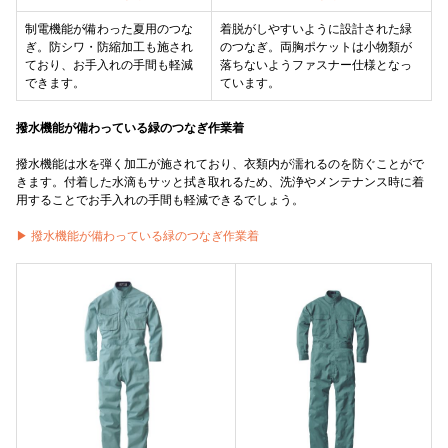
制電機能が備わった夏用のつな
着脱がしやすいように設計された緑
ぎ。防シワ・防縮加工も施され
のつなぎ。両胸ポケットは小物類が
ており、お手入れの手間も軽減
落ちないようファスナー仕様となっ
できます。
ています。
撥水機能が備わっている緑のつなぎ作業着
撥水機能は水を弾く加工が施されており、衣類内が濡れるのを防ぐことがで
きます。付着した水滴もサッと拭き取れるため、洗浄やメンテナンス時に着
用することでお手入れの手間も軽減できるでしょう。
▶︎ 撥水機能が備わっている緑のつなぎ作業着