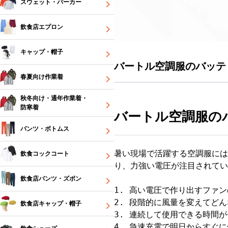
スウェット・パーカー
飲食店エプロン
キャップ・帽子
バートル空調服のバッ
春夏向け作業着
秋冬向け・通年作業着・
防寒着
バートル空調服の
パンツ・ボトムス
暑い現場で活躍する空調服には
飲食コックコート
り、力強い電圧が注目されてい
飲食店パンツ・ズボン
1. 高い電圧で作り出すファ
2. 段階的に風量を変えてど
飲食店キャップ・帽子
3. 連続して使用できる時間
4. 急速充電で明日からすぐ