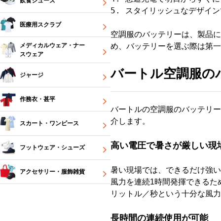
飲食シューズ
医療用スクラブ
空調服のバッテリーは、製品に
メディカルウェア・ナー
め、バッテリーを選ぶ際は第一
スウェア
バートル空調服の
ジャージ
作務衣・甚平
バートルの空調服のバッテリー
介します。
スカート・ワンピース
高い電圧で暑さが厳しい現
フットウェア・シューズ
暑い現場では、できるだけ強い
アクセサリー・服飾雑貨
風力を連続1時間発揮できるた
リットル／秒という十分な風力
長時間の連続使用が可能