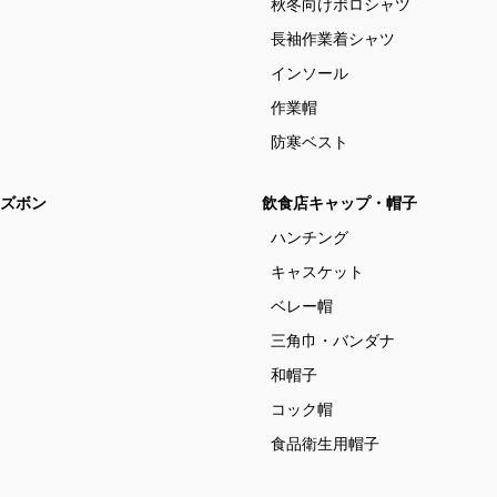
秋冬向けポロシャツ
長袖作業着シャツ
インソール
作業帽
防寒ベスト
ズボン
飲食店キャップ・帽子
ハンチング
キャスケット
ベレー帽
三角巾・バンダナ
和帽子
コック帽
食品衛生用帽子