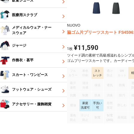
飲食シューズ
医療用スクラブ
NUOVO
メディカルウェア・ナー
脇ゴム片プリーツスカート FS4596
スウェア
ジャージ
¥11,590
1
枚
ツイード調の素材で高級感溢れるシンプ
作務衣・甚平
ゴムプリーツスカートです。カーディー
高級クリニック（健診施設）などの応対
フル
単色
スト
透け
UV
一種であるダウンサービスに対応したデ
スカート・ワンピース
カラー
印刷
レッチ
防止
カット
のスカートで、片膝をついて対応するた
てる左膝（右利きを想定）側にプリーツ
吸汗
清涼
保温
通気
防風
ています。必要なところに、必要なだけ
速乾
冷感
フットウェア・シューズ
量を入れることで、360°どこからでも美
抗菌
制菌
防臭
消臭
防汚
マートに応対して頂けるスカートになっ
家庭
手洗い
形態
す。脇ゴム仕様なので、お腹周りの圧迫
アクセサリー・服飾雑貨
撥油
防しわ
洗濯可
可
安定
し、長時間座っていてもきつくなること
く、食事後でも安心なスカートで、毎日
退色
汗ジミ
制電
制電
高視認
着用していただけます。
防止
防止
(JIS)