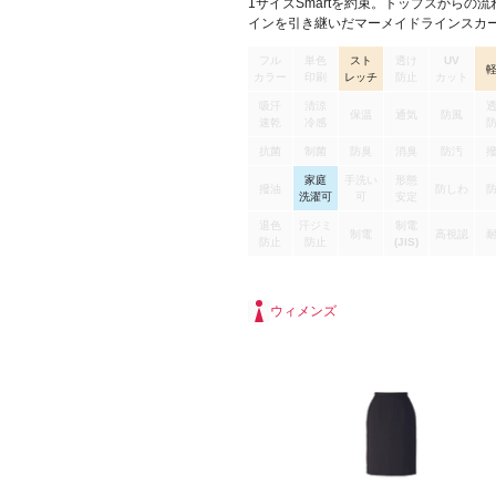
1サイズSmartを約束。トップスからの流
インを引き継いだマーメイドラインスカ
す。 バイアス使いで脚さばきもよく、脚
フル
単色
スト
透け
UV
まで美しく演出します。 人気ドット柄で
カラー
印刷
レッチ
防止
カット
リッシュに。しなやかな風合いと上品な
魅力です。
吸汗
清涼
保温
通気
防風
速乾
冷感
抗菌
制菌
防臭
消臭
防汚
家庭
手洗い
形態
撥油
防しわ
洗濯可
可
安定
退色
汗ジミ
制電
制電
高視認
防止
防止
(JIS)
ウィメンズ