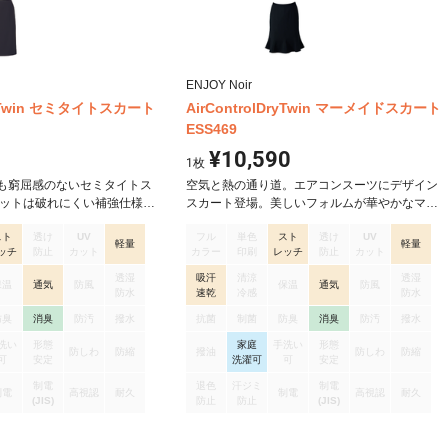
ENJOY Noir
DryTwin セミタイトスカート
AirControlDryTwin マーメイドスカート
ESS469
¥10,590
1
枚
も窮屈感のないセミタイトス
空気と熱の通り道。エアコンスーツにデザイン
リットは破れにくい補強仕様、
スカート登場。美しいフォルムが華やかなマー
肌でも足にまとわりつかず、
メイドライン。 多面体の切替えによるフレア分
スト
透け
UV
フル
単色
スト
透け
UV
出ない嬉しい構造です。 ジャ
量が優美なマーメイドラインスカートです。 脚
軽量
軽量
ッチ
防止
カット
カラー
印刷
レッチ
防止
カット
でカーブベルトはホールド感
さばきも抜群でありながら、揺れるフォルムが
くやわらかいためストレスフ
脚の運びまで美しく演出できます。
透湿
吸汗
清涼
透湿
保温
通気
防風
保温
通気
防風
のウエスト寸法を見直して、座
防水
速乾
冷感
防水
考慮しています。 物が入れや
防臭
消臭
防汚
撥水
抗菌
制菌
防臭
消臭
防汚
撥水
さばりにくいポケット袋布、
洗い
形態
家庭
手洗い
形態
良いベンツ仕様です。
防しわ
防縮
撥油
防しわ
防縮
可
安定
洗濯可
可
安定
制電
退色
汗ジミ
制電
制電
高視認
耐久
制電
高視認
耐久
(JIS)
防止
防止
(JIS)