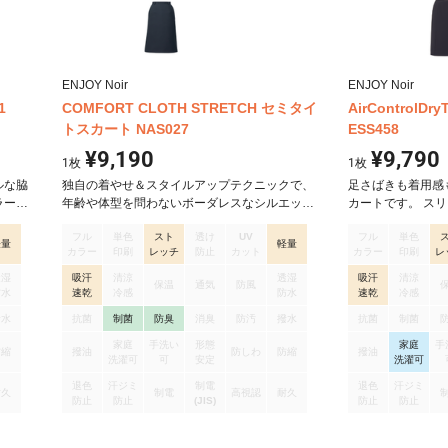
ENJOY Noir
ENJOY Noir
1
COMFORT CLOTH STRETCH セミタイ
AirControl
トスカート NAS027
ESS458
¥9,190
¥9,790
1
枚
1
枚
ルな脇
独自の着やせ＆スタイルアップテクニックで、
足さばきも着用感
ラーや
年齢や体型を問わないボーダレスなシルエット
カートです。 ス
方法の
に。 着る人のコンディションに合わせて衣服内
裏地は汗をかいた
フル
単色
スト
透け
UV
フル
単色
ザイン
の湿度をコントロールする機能素材や、動きや
座った時に裾から
軽量
軽量
カラー
印刷
レッチ
防止
カット
カラー
印刷
レ
め、立
すさを追求したパターン設計とストレッチ性能
ストウエスト着用
が入っ
も備え、優雅な所作を演出する見た目と着心
がありながら、細
透湿
吸汗
清涼
透湿
吸汗
清涼
保温
通気
防風
の運動
地、どちらのこだわりも満たします。 ジャケッ
リーです。 既存
防水
速乾
冷感
防水
速乾
冷感
しくス
トのストレートラインに合わせたセミタイトシ
った時の窮屈感を
撥水
抗菌
制菌
防臭
消臭
防汚
撥水
抗菌
制菌
ていま
ルエットのセミタイトスカートです。 ウエスト
すいポケット、か
家庭
手洗い
形態
家庭
手
を軽減
は脇ゴム仕様で後ろ姿も美しく、スカートの上
後中心脚さばきの
防縮
撥油
防しわ
防縮
撥油
洗濯可
可
安定
洗濯可
がな
部に切り替えを入れることで丸みを出し、どん
快適に
なヒップラインにもフィット。 インカムもつけ
退色
汗ジミ
制電
退色
汗ジミ
耐久
制電
高視認
耐久
られるベルトループ付きです。
防止
防止
(JIS)
防止
防止