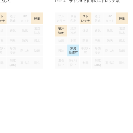
れに強い。
Point4 サトウキビ由来のストレッチ糸。
スト
透け
UV
フル
単色
スト
透け
UV
軽量
軽量
ッチ
防止
カット
カラー
印刷
レッチ
防止
カット
透湿
吸汗
清涼
透湿
保温
通気
防風
保温
通気
防風
防水
速乾
冷感
防水
防臭
消臭
防汚
撥水
抗菌
制菌
防臭
消臭
防汚
撥水
洗い
形態
家庭
手洗い
形態
防しわ
防縮
撥油
防しわ
防縮
可
安定
洗濯可
可
安定
制電
退色
汗ジミ
制電
制電
高視認
耐久
制電
高視認
耐久
(JIS)
防止
防止
(JIS)