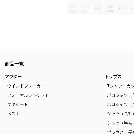
退色
汗ジミ
制電
制電
高視認
防止
防止
(JIS)
商品一覧
アウター
トップス
ウインドブレーカー
Tシャツ・カ
フォーマルジャケット
ポロシャツ（
タキシード
ポロシャツ（
ベスト
シャツ（長袖
シャツ（半袖
ブラウス（長