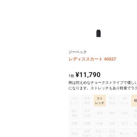
ジーベック
レディススカート 40027
¥11,790
1
枚
柄は控えめなチョークストライプで優し
になります。ストレッチもあり軽量でラ
事ができ、オフィスにもピッタリです。
フル
単色
スト
透け
UV
カラー
印刷
レッチ
防止
カット
吸汗
清涼
保温
通気
防風
速乾
冷感
抗菌
制菌
防臭
消臭
防汚
家庭
手洗い
形態
撥油
防しわ
洗濯可
可
安定