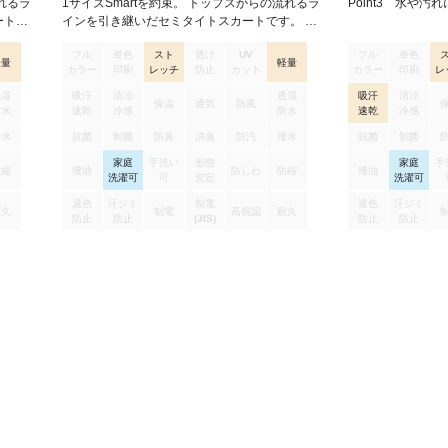
れるラ
1サイズSmartを約束。 トップスからの流れるラ
Point3 水や汚
ートで
インを引き継いだセミタイトスカートです。 バ
の運び
イアス使いでスリットなしでも脚さばきがよ
フル
単色
スト
透け
UV
フル
単色
スタイ
く、脚の運びまで美しく演出します。 人気ドッ
軽量
軽量
カラー
印刷
レッチ
防止
カット
カラー
印刷
レ
光沢が
ト柄でスタイリッシュに。しなやかな風合いと
上品な光沢が魅力です。
透湿
吸汗
清涼
透湿
吸汗
清涼
保温
通気
防風
防水
速乾
冷感
防水
速乾
冷感
撥水
抗菌
制菌
防臭
消臭
防汚
撥水
抗菌
制菌
家庭
手洗い
形態
家庭
手
防縮
撥油
防しわ
防縮
撥油
洗濯可
可
安定
洗濯可
退色
汗ジミ
制電
退色
汗ジミ
耐久
制電
高視認
耐久
防止
防止
(JIS)
防止
防止