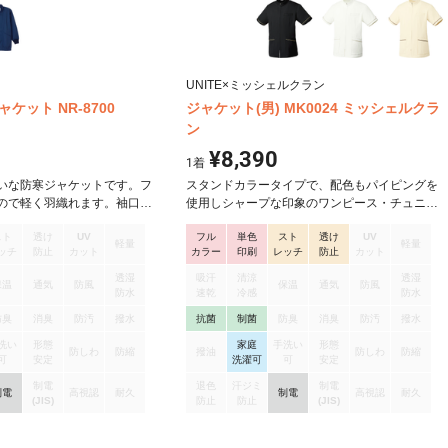
UNITE×ミッシェルクラン
ケット NR-8700
ジャケット(男) MK0024 ミッシェルクラ
ン
¥8,390
1
着
いな防寒ジャケットです。フ
スタンドカラータイプで、配色もパイピングを
ので軽く羽織れます。袖口は
使用しシャープな印象のワンピース・チュニッ
で体にしっかりフィットしま
ク。 ウエスト部分はベルトですっきりと見せ、
スト
透け
UV
フル
単色
スト
透け
UV
した綾組織で張り腰があり、安
背中のボックスプリーツで作業のしやすさがア
軽量
軽量
ッチ
防止
カット
カラー
印刷
レッチ
防止
カット
す。綿35%により吸汗性があ
ップします。 厚みがあり、上品な雰囲気を与え
る「ストレッチラチネ」。 軽い着心地と、しっ
透湿
吸汗
清涼
透湿
保温
通気
防風
保温
通気
防風
かり伸びるストレッチ性能、チリやホコリが付
防水
速乾
冷感
防水
きにくい制電性能と、快適、清潔な機能が充実
防臭
消臭
防汚
撥水
抗菌
制菌
防臭
消臭
防汚
撥水
した生地です。
洗い
形態
家庭
手洗い
形態
防しわ
防縮
撥油
防しわ
防縮
可
安定
洗濯可
可
安定
制電
退色
汗ジミ
制電
制電
高視認
耐久
制電
高視認
耐久
(JIS)
防止
防止
(JIS)