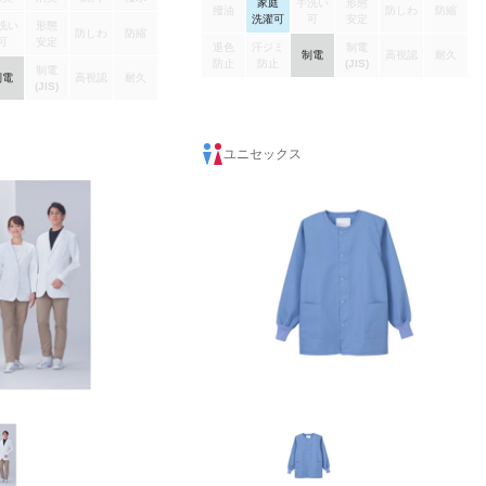
家庭
手洗い
形態
のよさと、適度なハリとコシのある「ソフトラ
撥油
防しわ
防縮
洗濯可
可
安定
チネ」。インナーの透けが気になりにくく、
洗い
形態
防しわ
防縮
可
安定
SEK制菌加工(特定用途)を施すことで、衛生面に
退色
汗ジミ
制電
制電
高視認
耐久
も配慮し、メディカルの現場に適した素材で
防止
防止
(JIS)
制電
制電
高視認
耐久
す。
(JIS)
ユニセックス