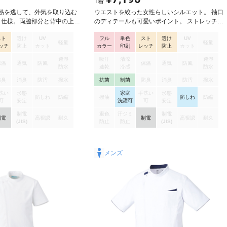
1
着
熱を逃して、外気を取り込む
ウエストを絞った女性らしいシルエット。 袖口
T」仕様。両脇部分と背中の上部
のディテールも可愛いポイント。 ストレッチ性
えになっており、暑い現場で
に優れ、動きやすいのが特徴。 通気性も良く、
スト
透け
UV
フル
単色
スト
透け
UV
心地で快適さをキープ。ファ
柔らかい肌ざわりで、日々快適に過ごせます。
軽量
軽量
ッチ
防止
カット
カラー
印刷
レッチ
防止
カット
。着脱もラクラク。カラビナ
型くずれしにくく、シワにもなりにくいので、
かけられるウエストループや
清潔感を保てます。
透湿
吸汗
清涼
透湿
保温
通気
防風
保温
通気
防風
きで、収納もばっちり。使用し
防水
速乾
冷感
防水
性が良く、やわらかい肌触り
防臭
消臭
防汚
撥水
抗菌
制菌
防臭
消臭
防汚
撥水
。ストレッチが効いていて動
洗い
形態
家庭
手洗い
形態
の着用でも疲れにくいです。
防しわ
防縮
撥油
防しわ
防縮
可
安定
洗濯可
可
安定
、お手入れも簡単。制電糸入
せ付けません。【機能】吸汗
制電
退色
汗ジミ
制電
制電
高視認
耐久
制電
高視認
耐久
レッチ、工業洗濯対応【仕
(JIS)
防止
防止
(JIS)
n Fit、フロントファスナーあき、
HSポケット付）、両脇ポケッ
ット付）、ウエストループ
メンズ
、後ろ首・サイドメッシュ、
ュふらし