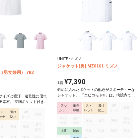
UNITE×ミズノ
ジャケット[男] MZ0161 ミズノ
男女兼用） 762
¥7,390
1
着
斜めに入れたポケットの配色がスポーティーな
ジャケット。 「エピコモド®」は、病院内で使
サイズと吸汗・速乾性に優れ
用される繊維製品上のMRSA(メチシリン耐性黄
チ素材。 左胸ポケット付き、
フル
単色
スト
透け
UV
色ブドウ球菌)の増殖を抑制する制菌生地。 ・繊
、両腰ポケットに内ポケット
軽量
カラー
印刷
レッチ
防止
カット
維製品上のMRSA・黄色ブドウ球菌・肺炎桿菌
スト
透け
UV
ツ入り仕様です。
軽量
ッチ
防止
カット
などの増殖を抑制。 ・SEKの制菌加工(特定用
吸汗
清涼
透湿
保温
通気
防風
途)基準に合格し、SEKマーク(赤色)を表示可
速乾
冷感
防水
透湿
保温
通気
防風
能。 ・洗濯後も効果はほとんど変わりません。
防水
抗菌
制菌
防臭
消臭
防汚
撥水
・肌に優しく安心です。 しっとりとした肌触り
防臭
消臭
防汚
撥水