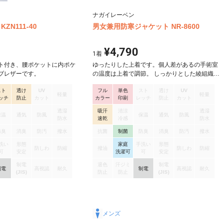
ナガイレーベン
ZN111-40
男女兼用防寒ジャケット NR-8600
¥4,790
1
着
ト付き、腰ポケットに内ポケ
ゆったりした上着です。個人差があるの手術室
ブレザーです。
の温度は上着で調節。 しっかりとした綾組織で
張り腰があり、安定感のある素材です。綿35%
スト
透け
UV
フル
単色
スト
透け
UV
により吸汗性があります。
軽量
軽量
ッチ
防止
カット
カラー
印刷
レッチ
防止
カット
透湿
吸汗
清涼
透湿
保温
通気
防風
保温
通気
防風
防水
速乾
冷感
防水
防臭
消臭
防汚
撥水
抗菌
制菌
防臭
消臭
防汚
撥水
洗い
形態
家庭
手洗い
形態
防しわ
防縮
撥油
防しわ
防縮
可
安定
洗濯可
可
安定
制電
退色
汗ジミ
制電
制電
高視認
耐久
制電
高視認
耐久
(JIS)
防止
防止
(JIS)
メンズ