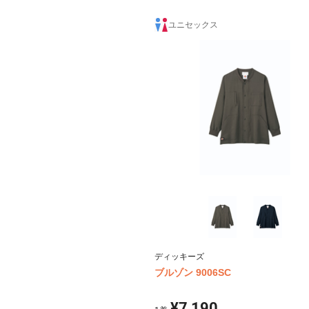
左胸ポケット（PHSポケット付）、両脇
ト（右のみ中ポケット付）、ウエストル
ユニセックス
き、地襟メッシュ、後ろ首・サイドメッ
後ろ見返しメッシュふらし
ディッキーズ
ブルゾン 9006SC
¥7,190