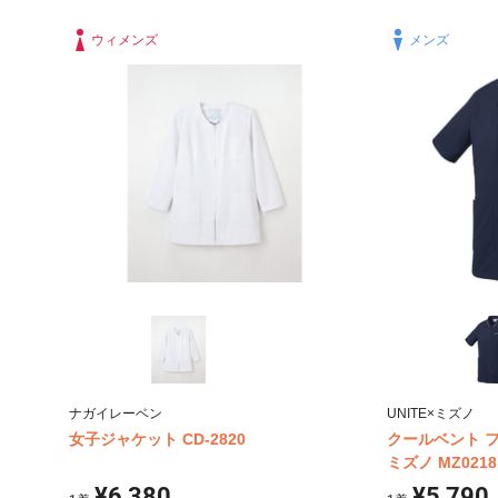
ポケッ
ープ付
ウィメンズ
メンズ
シュ、
ナガイレーベン
UNITE×ミズノ
女子ジャケット CD-2820
クールベント 
ミズノ MZ0218
¥6,380
¥5,790