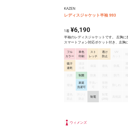
KAZEN
レディスジャケット半袖 993
¥6,190
1
着
半袖のレディスジャケットです。 左胸に
スマートフォン対応ポケット付き、左胸
ループ付き、右腰上部にループ付箱ポケ
フル
単色
スト
透け
UV
き、右腰ポケットにダブルループ付き、
カラー
印刷
レッチ
防止
カット
ケットに内ポケット付き、比翼ファスナ
様、動体裁断®仕様です。
吸汗
清涼
保温
通気
防風
速乾
冷感
抗菌
制菌
防臭
消臭
防汚
家庭
手洗い
形態
撥油
防しわ
洗濯可
可
安定
退色
汗ジミ
制電
制電
高視認
防止
防止
(JIS)
ウィメンズ