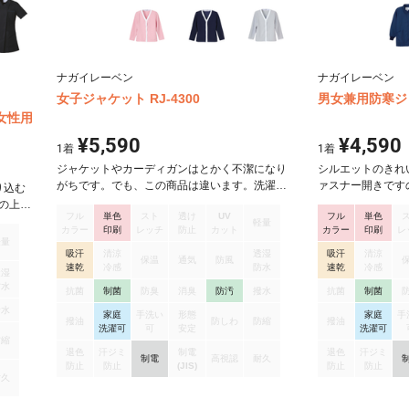
ナガイレーベン
ナガイレーベン
女子ジャケット RJ-4300
男女兼用防寒ジャ
女性用
¥5,590
¥4,590
1
着
1
着
ジャケットやカーディガンはとかく不潔になり
シルエットのきれ
がちです。でも、この商品は違います。洗濯機
ァスナー開きです
り込む
でジャブジャブ洗ってください。さらに、病院
リブで、裾はゴム
中の上部
フル
単色
スト
透け
UV
フル
単色
などのメディカルケア環境に対応できる制菌加
す。 しっかりと
現場で
軽量
カラー
印刷
レッチ
防止
カット
カラー
印刷
レ
工素材を使用していますので、菌の増殖を抑え
定感のある素材で
。ファ
軽量
ます。これらの機能性に配色を取り入れた、高
ります。
ラビナ
吸汗
清涼
透湿
吸汗
清涼
保温
通気
防風
級感のあるデザインです。 極めて高い伸縮性能
速乾
冷感
防水
速乾
冷感
ープや
透湿
により、運動機能をサポートするとともに、快
使用し
防水
抗菌
制菌
防臭
消臭
防汚
撥水
抗菌
制菌
適な着用感を提供します。特殊仕上により吸
肌触り
撥水
家庭
手洗い
形態
家庭
手
水、防汚効果を付加しています。
いて動
撥油
防しわ
防縮
撥油
洗濯可
可
安定
洗濯可
です。
防縮
電糸入
退色
汗ジミ
制電
退色
汗ジミ
制電
高視認
耐久
防止
防止
(JIS)
防止
防止
】吸汗
耐久
【仕
ナーあき、