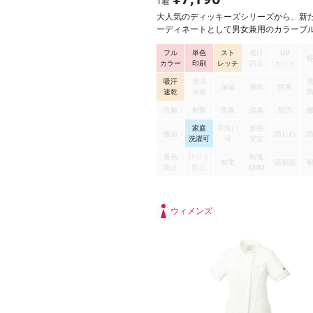
1
着
大人気のディッキーズシリーズから、新
ーディネートとして男女兼用のカラーブ
が登場。通常のドクターコートではなく
フル
単色
スト
透け
UV
イン性の高いディッキーズスクラブと同
カラー
印刷
レッチ
防止
カット
のブルゾンにすることで、汚れも気にな
そのまま外にも行けるという利便性の高
吸汗
清涼
保温
通気
防風
力です。そして小児科や訪問医療などで
速乾
冷感
クターに見られない方が患者さんは怖が
抗菌
制菌
防臭
消臭
防汚
ラックスできるという声も。ポリエステル
家庭
手洗い
形態
で、ストレッチ性に優れた柔らかい素材
撥油
防しわ
洗濯可
可
安定
しているので、窮屈感がなく快適な着心
ケットの多さや、ドット釦仕様で開閉が
退色
汗ジミ
制電
制電
高視認
など機能性に優れています。シルエット
防止
防止
(JIS)
ラブの上に着ることを想定して大きめサ
ので、男性は普段のサイズと同様、女性は
ズ下がオススメ。機能的かつオシャレで
ウィメンズ
ーションが上がる、ディッキーズの男女
ルゾンです。