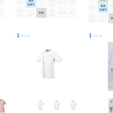
家庭
手洗い
形態
く安心です。 しっとりとした肌触りのよさと、
防縮
撥油
防しわ
防縮
洗濯可
可
安定
適度なハリとコシのある「ソフトラチネ」。イ
家庭
手
撥油
洗濯可
ンナーの透けが気になりにくく、SEK制菌加工
退色
汗ジミ
制電
耐久
制電
高視認
耐久
(特定用途)を施すことで、衛生面にも配慮し、メ
防止
防止
(JIS)
退色
汗ジミ
ディカルの現場に適した素材です。
防止
防止
メンズ
メンズ