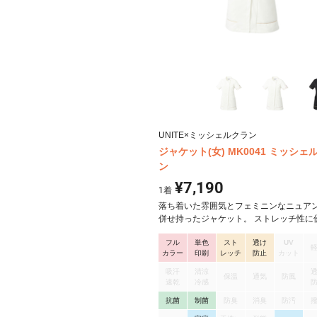
UNITE×ミッシェルクラン
ジャケット(女) MK0041 ミッシェ
ン
¥7,190
1
着
落ち着いた雰囲気とフェミニンなニュア
併せ持ったジャケット。 ストレッチ性に
動きやすいのが特徴。 通気性も良く、柔
フル
単色
スト
透け
UV
肌ざわりで、日々快適に過ごせます。 型
カラー
印刷
レッチ
防止
カット
しにくく、シワにもなりにくいので、清
保てます。
吸汗
清涼
保温
通気
防風
速乾
冷感
抗菌
制菌
防臭
消臭
防汚