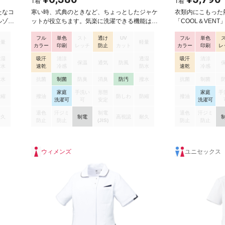
1
着
1
着
たなコ
寒い時、式典のときなど、ちょっとしたジャケ
衣類内にこもった
ルゾン
ットが役立ちます。気楽に洗濯できる機能は医
「COOL＆VEN
、デザ
療現場で役立ちます。長めの着丈はツーピース
がメッシュ切り替
フル
単色
スト
透け
UV
フル
単色
じ生地
スタイルの上着丈を覆うため、きっちり、すっ
もサラッとした着
軽量
軽量
カラー
印刷
レッチ
防止
カット
カラー
印刷
レ
らず、
きり見えます。 スーパーアレニエを使用し、か
スナー仕様なので
さが魅
つてない防透性とよりソフトなタッチを実現し
や消毒液等をひっ
透湿
吸汗
清涼
透湿
吸汗
清涼
保温
通気
防風
は、ド
ています。高い伸縮性を持ち、着心地の良さと
PHSポケット付
防水
速乾
冷感
防水
速乾
冷感
らずリ
動きやすさを提供します。特殊仕上により吸
ている生地は通気
撥水
抗菌
制菌
防臭
消臭
防汚
撥水
抗菌
制菌
100%
水、防汚効果を付加しています。業務用洗濯に
の制電トロピカル
家庭
手洗い
形態
家庭
手
を使用
も耐えうる形態安定素材です。
きやすく、長時間
防縮
撥油
防しわ
防縮
撥油
洗濯可
可
安定
洗濯可
地。ポ
シワになりにくく
楽チン
りで、ホコリを寄
退色
汗ジミ
制電
退色
汗ジミ
耐久
制電
高視認
耐久
はスク
速乾、制電、スト
防止
防止
(JIS)
防止
防止
イズな
様】Dynamotio
2サイ
左胸ポケット（P
モチベ
ト（右のみ中ポケ
ウィメンズ
ユニセックス
兼用ブ
付、地襟メッシュ
後ろ見返しメッシ