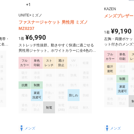
+1
KAZEN
UNITE×ミズノ
メンズブレザー K
ファスナージャケット 男性用 ミズノ
MZ0237
¥9,190
1
着
¥6,990
1
着
携帯・
左胸・両腰ポケッ
に名札
ット付きのメンズ
ストレッチ性抜群。動きやすく快適に過ごせる
ット付
男性用ジャケット。ホワイトカラーに全4色の差
フル
単色
両腰ポ
し色がアクセントに。チームで着用できる男女
軽量
カラー
印刷
レ
ー仕
フル
単色
スト
透け
UV
同デザインのジャケットです。（女性用ジャケ
軽量
カラー
印刷
レッチ
防止
カット
ット：MZ-0235）シワになりにくいイージーケ
透湿
吸汗
清涼
防水
速乾
冷感
ア素材で優しい肌触り。豊富なポケットで収納
吸汗
清涼
透湿
保温
通気
防風
力も抜群です。【機能】透防止、制電、ストレ
速乾
冷感
防水
撥水
抗菌
制菌
ッチ、制菌、イージーケア、工業洗濯対応【仕
抗菌
制菌
防臭
消臭
防汚
撥水
家庭
手
様】Dynamotion Fit、フロントファスナーあき、
防縮
撥油
洗濯可
家庭
手洗い
形態
左右胸ポケット、両脇ポケット（右のみ中ポケ
撥油
防しわ
防縮
洗濯可
可
安定
ット付）、ウエストループ付
退色
汗ジミ
耐久
防止
防止
退色
汗ジミ
制電
制電
高視認
耐久
防止
防止
(JIS)
メンズ
メンズ