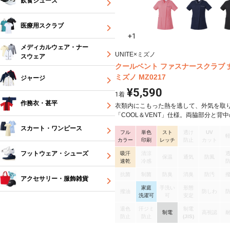
飲食シューズ
医療用スクラブ
+1
メディカルウェア・ナー
UNITE×ミズノ
スウェア
クールベント ファスナースクラブ 
ミズノ MZ0217
ジャージ
¥5,590
1
着
作務衣・甚平
衣類内にこもった熱を逃して、外気を取
「COOL＆VENT」仕様。両脇部分と背
がメッシュ切り替えになっており、暑い
スカート・ワンピース
フル
単色
スト
透け
UV
もサラッとした着心地で快適さをキープ
カラー
印刷
レッチ
防止
カット
スナー仕様なので。着脱もラクラク。カ
や消毒液等をひっかけられるウエストル
フットウェア・シューズ
吸汗
清涼
保温
通気
防風
PHSポケット付きで、収納もばっちり。
速乾
冷感
ている生地は通気性が良く、やわらかい
抗菌
制菌
防臭
消臭
防汚
アクセサリー・服飾雑貨
の制電トロピカル。ストレッチが効いて
家庭
手洗い
形態
きやすく、長時間の着用でも疲れにくい
撥油
防しわ
洗濯可
可
安定
シワになりにくく、お手入れも簡単。制
りで、ホコリを寄せ付けません。【機能
退色
汗ジミ
制電
制電
高視認
速乾、制電、ストレッチ、工業洗濯対応
防止
防止
(JIS)
様】Dynamotion Fit、フロントファス