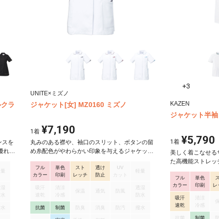
+3
UNITE×ミズノ
KAZEN
ルクラ
ジャケット[女] MZ0160 ミズノ
ジャケット半袖（
¥7,190
1
着
¥5,790
1
着
ンスを
丸みのある襟や、袖口のスリット、ボタンの留
優れ、
め糸配色がやわらかい印象を与えるジャケッ
美しく着こなせる
らかい
ト。 「エピコモド®」は、病院内で使用される
た高機能ストレッ
フル
単色
スト
透け
UV
くずれ
繊維製品上のMRSA(メチシリン耐性黄色ブドウ
右腰にループ付き
軽量
軽量
カラー
印刷
レッチ
防止
カット
潔感を
球菌)の増殖を抑制する制菌生地。 ・繊維製品上
フル
単色
付き、サイドベン
カラー
印刷
レ
のMRSA・黄色ブドウ球菌・肺炎桿菌などの増
透湿
吸汗
清涼
透湿
保温
通気
防風
殖を抑制。 ・SEKの制菌加工(特定用途)基準に
防水
速乾
冷感
防水
吸汗
清涼
合格し、SEKマーク(赤色)を表示可能。 ・洗濯
速乾
冷感
撥水
抗菌
制菌
防臭
消臭
防汚
撥水
後も効果はほとんど変わりません。 ・肌に優し
抗菌
制菌