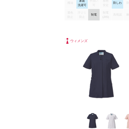
家庭
手洗い
形態
撥油
防しわ
洗濯可
可
安定
退色
汗ジミ
制電
制電
高視認
防止
防止
(JIS)
ウィメンズ