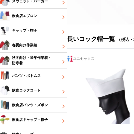
スウェット・パーカー
飲食店エプロン
キャップ・帽子
長いコック帽一覧
（税込・
春夏向け作業着
秋冬向け・通年作業着・
ユニセックス
防寒着
パンツ・ボトムス
飲食コックコート
飲食店パンツ・ズボン
飲食店キャップ・帽子