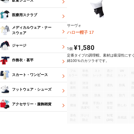
飲食シューズ
医療用スクラブ
サーヴォ
メディカルウェア・ナー
ハロー帽子 17
スウェア
ジャージ
¥1,580
1
個
定番タイプの調理帽。素材は吸湿性にす
作務衣・甚平
綿100％のカツラギです。
フル
単色
スト
透け
UV
スカート・ワンピース
カラー
印刷
レッチ
防止
カット
吸汗
清涼
保温
通気
防風
速乾
冷感
フットウェア・シューズ
抗菌
制菌
防臭
消臭
防汚
家庭
手洗い
形態
アクセサリー・服飾雑貨
撥油
防しわ
洗濯可
可
安定
退色
汗ジミ
制電
制電
高視認
防止
防止
(JIS)