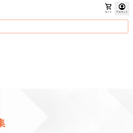
カート
アカウント
集