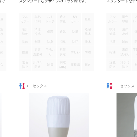
帽で
スタンダードなデザインのコック帽です。
スタンダードなデ
フル
単色
スト
透け
UV
フル
単色
軽量
軽量
カラー
印刷
レッチ
防止
カット
カラー
印刷
レ
透湿
吸汗
清涼
透湿
吸汗
清涼
保温
通気
防風
防水
速乾
冷感
防水
速乾
冷感
撥水
抗菌
制菌
防臭
消臭
防汚
撥水
抗菌
制菌
家庭
手洗い
形態
家庭
手
防縮
撥油
防しわ
防縮
撥油
洗濯可
可
安定
洗濯可
退色
汗ジミ
制電
退色
汗ジミ
耐久
制電
高視認
耐久
防止
防止
(JIS)
防止
防止
ユニセックス
ユニセックス