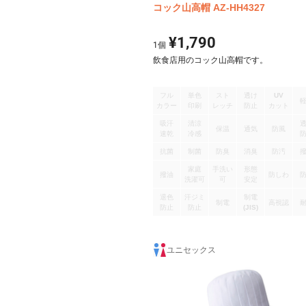
コック山高帽 AZ-HH4327
¥1,790
1
個
飲食店用のコック山高帽です。
フル
単色
スト
透け
UV
カラー
印刷
レッチ
防止
カット
吸汗
清涼
保温
通気
防風
速乾
冷感
抗菌
制菌
防臭
消臭
防汚
家庭
手洗い
形態
撥油
防しわ
洗濯可
可
安定
退色
汗ジミ
制電
制電
高視認
防止
防止
(JIS)
ユニセックス