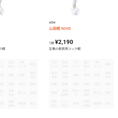
arbe
山高帽 NO45
¥2,190
1
個
ク帽
定番の厨房用コック帽
スト
透け
UV
フル
単色
スト
透け
UV
軽量
軽量
ッチ
防止
カット
カラー
印刷
レッチ
防止
カット
透湿
吸汗
清涼
透湿
保温
通気
防風
保温
通気
防風
防水
速乾
冷感
防水
防臭
消臭
防汚
撥水
抗菌
制菌
防臭
消臭
防汚
撥水
洗い
形態
家庭
手洗い
形態
防しわ
防縮
撥油
防しわ
防縮
可
安定
洗濯可
可
安定
制電
退色
汗ジミ
制電
制電
高視認
耐久
制電
高視認
耐久
(JIS)
防止
防止
(JIS)