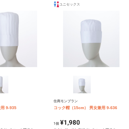
ユニセックス
住商モンブラン
 9-935
コック帽（15cm） 男女兼用 9-636
¥1,980
1
個