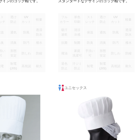
ザインのコック帽です。
スタンダードなデザインのコック帽です。
スト
透け
UV
フル
単色
スト
透け
UV
軽量
軽量
ッチ
防止
カット
カラー
印刷
レッチ
防止
カット
透湿
吸汗
清涼
透湿
保温
通気
防風
保温
通気
防風
防水
速乾
冷感
防水
防臭
消臭
防汚
撥水
抗菌
制菌
防臭
消臭
防汚
撥水
洗い
形態
家庭
手洗い
形態
防しわ
防縮
撥油
防しわ
防縮
可
安定
洗濯可
可
安定
制電
退色
汗ジミ
制電
制電
高視認
耐久
制電
高視認
耐久
(JIS)
防止
防止
(JIS)
ユニセックス