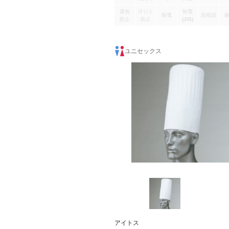
退色
汗ジミ
制電
制電
高視認
防止
防止
(JIS)
ユニセックス
アイトス