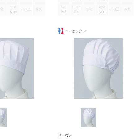
制電
退色
汗ジミ
制電
制電
高視認
耐久
制電
高視認
耐久
(JIS)
防止
防止
(JIS)
ユニセックス
サーヴォ