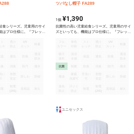
288
ツバなし帽子 FA289
¥1,390
1
個
給食シリーズ。児童用のサイ
抗菌性の高い児童給食シリーズ。児童用のサイ
能はプロ仕様に。『フレッシ
ズといっても、機能はプロ仕様に。『フレッシ
洗濯を繰り返しても抗菌力はほ
ュエリアR』は、洗濯を繰り返しても抗菌力はほ
スト
透け
UV
フル
単色
スト
透け
UV
た、皮膚刺激も少ないため、
とんど落ちず、また、皮膚刺激も少ないため、
軽量
軽量
ッチ
防止
カット
カラー
印刷
レッチ
防止
カット
だけます。
安心して着用いただけます。
透湿
吸汗
清涼
透湿
保温
通気
防風
保温
通気
防風
防水
速乾
冷感
防水
防臭
消臭
防汚
撥水
抗菌
制菌
防臭
消臭
防汚
撥水
洗い
形態
家庭
手洗い
形態
防しわ
防縮
撥油
防しわ
防縮
可
安定
洗濯可
可
安定
制電
退色
汗ジミ
制電
制電
高視認
耐久
制電
高視認
耐久
(JIS)
防止
防止
(JIS)
ユニセックス