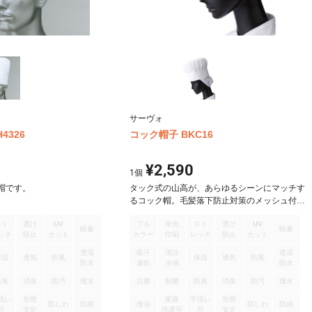
サーヴォ
4326
コック帽子 BKC16
¥2,590
1
個
帽です。
タック式の山高が、あらゆるシーンにマッチす
るコック帽。毛髪落下防止対策のメッシュ付
き。
スト
透け
UV
フル
単色
スト
透け
UV
軽量
軽量
ッチ
防止
カット
カラー
印刷
レッチ
防止
カット
透湿
吸汗
清涼
透湿
保温
通気
防風
保温
通気
防風
防水
速乾
冷感
防水
防臭
消臭
防汚
撥水
抗菌
制菌
防臭
消臭
防汚
撥水
洗い
形態
家庭
手洗い
形態
防しわ
防縮
撥油
防しわ
防縮
可
安定
洗濯可
可
安定