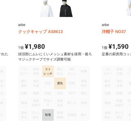
arbe
arbe
クックキャップ AS8613
洋帽子 NO37
¥1,980
¥1,590
1
個
1
個
ぐれた
頭頂部にムレにくいメッシュ素材を採用・後ろ
定番の厨房用コッ
マジックテープでサイズ調整可能
フル
単色
スト
透け
UV
フル
単色
軽量
軽量
カラー
印刷
レッチ
防止
カット
カラー
印刷
レ
透湿
吸汗
清涼
透湿
吸汗
清涼
保温
通気
防風
防水
速乾
冷感
防水
速乾
冷感
撥水
抗菌
制菌
防臭
消臭
防汚
撥水
抗菌
制菌
家庭
手洗い
形態
家庭
手
防縮
撥油
防しわ
防縮
撥油
洗濯可
可
安定
洗濯可
退色
汗ジミ
制電
退色
汗ジミ
耐久
制電
高視認
耐久
防止
防止
(JIS)
防止
防止