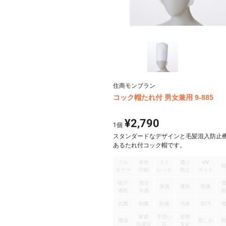
住商モンブラン
コック帽たれ付 男女兼用 9-885
¥2,790
1
個
スタンダードなデザインと毛髪混入防止
あるたれ付コック帽です。
フル
単色
スト
透け
UV
カラー
印刷
レッチ
防止
カット
吸汗
清涼
保温
通気
防風
速乾
冷感
抗菌
制菌
防臭
消臭
防汚
家庭
手洗い
形態
撥油
防しわ
洗濯可
可
安定