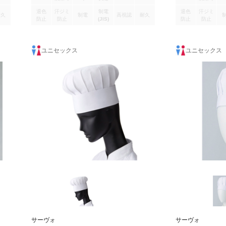
退色
汗ジミ
制電
退色
汗ジミ
耐久
制電
高視認
耐久
防止
防止
(JIS)
防止
防止
ユニセックス
ユニセックス
サーヴォ
サーヴォ