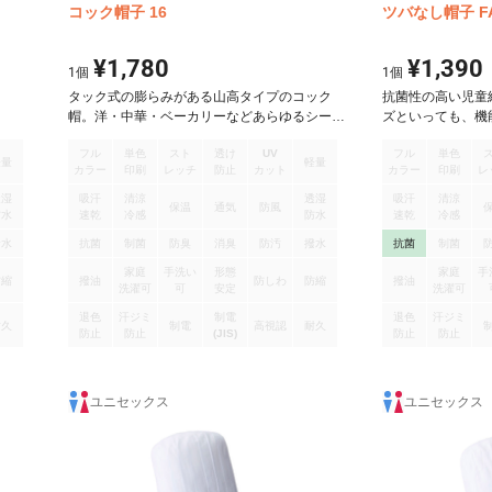
コック帽子 16
ツバなし帽子 FA
¥1,780
¥1,390
1
個
1
個
タック式の膨らみがある山高タイプのコック
抗菌性の高い児童
帽。洋・中華・ベーカリーなどあらゆるシーン
ズといっても、機
にマッチします。
ュエリアR』は、
フル
単色
スト
透け
UV
フル
単色
とんど落ちず、ま
軽量
軽量
カラー
印刷
レッチ
防止
カット
カラー
印刷
レ
安心して着用いた
透湿
吸汗
清涼
透湿
吸汗
清涼
保温
通気
防風
防水
速乾
冷感
防水
速乾
冷感
撥水
抗菌
制菌
防臭
消臭
防汚
撥水
抗菌
制菌
家庭
手洗い
形態
家庭
手
防縮
撥油
防しわ
防縮
撥油
洗濯可
可
安定
洗濯可
退色
汗ジミ
制電
退色
汗ジミ
耐久
制電
高視認
耐久
防止
防止
(JIS)
防止
防止
ユニセックス
ユニセックス