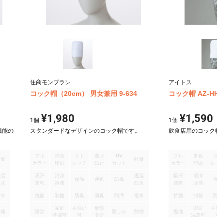
住商モンブラン
アイトス
コック帽（20cm） 男女兼用 9-634
コック帽 AZ-HH
¥1,980
¥1,590
1
個
1
個
機能の
スタンダードなデザインのコック帽です。
飲食店用のコック
フル
単色
スト
透け
UV
フル
単色
軽量
軽量
カラー
印刷
レッチ
防止
カット
カラー
印刷
レ
透湿
吸汗
清涼
透湿
吸汗
清涼
保温
通気
防風
防水
速乾
冷感
防水
速乾
冷感
撥水
抗菌
制菌
防臭
消臭
防汚
撥水
抗菌
制菌
家庭
手洗い
形態
家庭
手
防縮
撥油
防しわ
防縮
撥油
洗濯可
可
安定
洗濯可