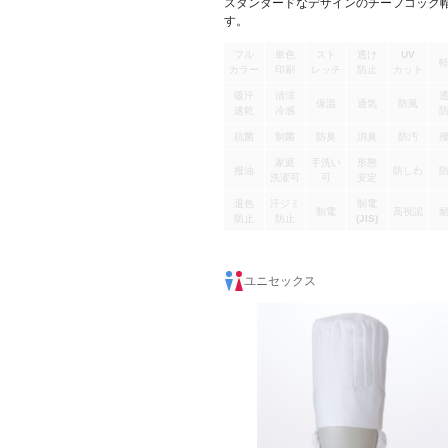
スタンダードなデザインのチーフコック
す。
フル
単色
スト
透け
UV
カラー
印刷
レッチ
防止
カット
吸汗
清涼
保温
通気
防風
速乾
冷感
抗菌
制菌
防臭
消臭
防汚
家庭
手洗い
形態
撥油
防しわ
洗濯可
可
安定
退色
汗ジミ
制電
制電
高視認
防止
防止
(JIS)
ユニセックス