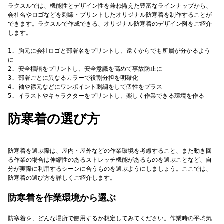
ラクスルでは、機能性とデザイン性を兼ね備えた豊富なラインナップから、
会社名やロゴなどを刺繍・プリントしたオリジナル防寒着を制作することが
できます。ラクスルで作成できる、オリジナル防寒着のデザイン例をご紹介
します。
1. 胸元に会社ロゴと部署名をプリントし、遠くからでも所属が分かるよう
に
2. 安全標語をプリントし、安全意識を高めて事故防止に
3. 部署ごとに異なるカラーで役割分担を明確化
4. 袖や襟元などにワンポイント刺繍をして個性をプラス
防寒着の選び方
防寒着を選ぶ際は、屋内・屋外などの作業環境を考慮すること、また動き回
る作業の場合は伸縮性のあるストレッチ機能があるものを選ぶことなど、自
分が実際に利用するシーンに合うものを選ぶようにしましょう。ここでは、
防寒着の選び方を詳しくご紹介します。
防寒着を作業環境から選ぶ
防寒着を、どんな場所で使用するか想定してみてください。作業時の平均気