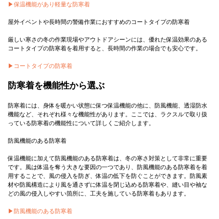
▶︎保温機能があり軽量な防寒着
屋外イベントや長時間の警備作業におすすめのコートタイプの防寒着
厳しい寒さの冬の作業現場やアウトドアシーンには、優れた保温効果のある
コートタイプの防寒着を着用すると、長時間の作業の場合でも安心です。
▶︎コートタイプの防寒着
防寒着を機能性から選ぶ
防寒着には、身体を暖かい状態に保つ保温機能の他に、防風機能、透湿防水
機能など、それぞれ様々な機能性があります。ここでは、ラクスルで取り扱
っている防寒着の機能性について詳しくご紹介します。
防風機能のある防寒着
保温機能に加えて防風機能のある防寒着は、冬の寒さ対策として非常に重要
です。風は体温を奪う大きな要因の一つであり、防風機能のある防寒着を着
用することで、風の侵入を防ぎ、体温の低下を防ぐことができます。防風素
材や防風構造により風を通さずに体温を閉じ込める防寒着や、縫い目や袖な
どの風の侵入しやすい箇所に、工夫を施している防寒着もあります。
▶︎防風機能のある防寒着