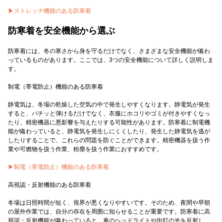
▶︎ストレッチ機能のある防寒着
防寒着を安全機能から選ぶ
防寒着には、冬の寒さから身を守るだけでなく、さまざまな安全機能が備わ
っているものがあります。ここでは、3つの安全機能について詳しく説明しま
す。
制電（帯電防止）機能のある防寒着
静電気は、冬場の乾燥した空気の中で発生しやすくなります。静電気が発生
すると、パチッと弾けるだけでなく、衣服にホコリやゴミが付きやすくなっ
たり、精密機器に悪影響を与えたりする可能性があります。防寒着に制電機
能が備わっていると、静電気を発生しにくくしたり、発生した静電気を逃が
したりすることで、これらの問題を防ぐことができます。精密機器を扱う作
業や可燃物を扱う作業、粉塵を扱う作業におすすめです。
▶制電（帯電防止）機能のある防寒着
高視認・反射機能のある防寒着
冬場は日照時間が短く、視界が悪くなりやすいです。そのため、夜間や早朝
の屋外作業では、自分の存在を周囲に知らせることが重要です。防寒着に高
視認・反射機能が備わっていると、車のヘッドライトや街灯の光を反射し