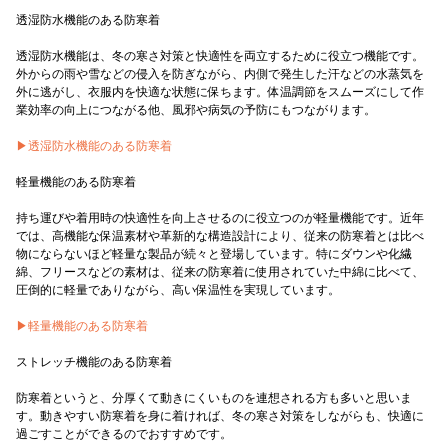
透湿防水機能のある防寒着
透湿防水機能は、冬の寒さ対策と快適性を両立するために役立つ機能です。
外からの雨や雪などの侵入を防ぎながら、内側で発生した汗などの水蒸気を
外に逃がし、衣服内を快適な状態に保ちます。体温調節をスムーズにして作
業効率の向上につながる他、風邪や病気の予防にもつながります。
▶︎透湿防水機能のある防寒着
軽量機能のある防寒着
持ち運びや着用時の快適性を向上させるのに役立つのが軽量機能です。近年
では、高機能な保温素材や革新的な構造設計により、従来の防寒着とは比べ
物にならないほど軽量な製品が続々と登場しています。特にダウンや化繊
綿、フリースなどの素材は、従来の防寒着に使用されていた中綿に比べて、
圧倒的に軽量でありながら、高い保温性を実現しています。
▶︎軽量機能のある防寒着
ストレッチ機能のある防寒着
防寒着というと、分厚くて動きにくいものを連想される方も多いと思いま
す。動きやすい防寒着を身に着ければ、冬の寒さ対策をしながらも、快適に
過ごすことができるのでおすすめです。