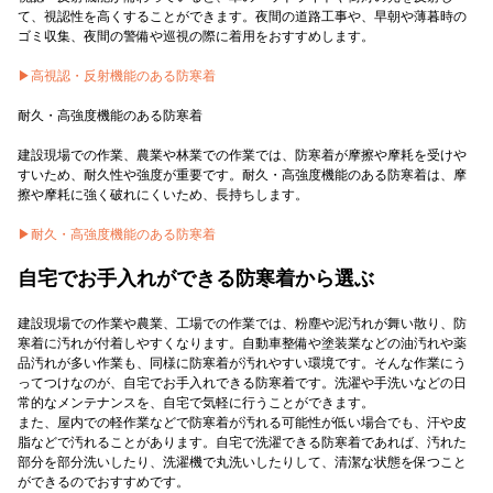
て、視認性を高くすることができます。夜間の道路工事や、早朝や薄暮時の
ゴミ収集、夜間の警備や巡視の際に着用をおすすめします。
▶︎高視認・反射機能のある防寒着
耐久・高強度機能のある防寒着
建設現場での作業、農業や林業での作業では、防寒着が摩擦や摩耗を受けや
すいため、耐久性や強度が重要です。耐久・高強度機能のある防寒着は、摩
擦や摩耗に強く破れにくいため、長持ちします。
▶︎耐久・高強度機能のある防寒着
自宅でお手入れができる防寒着から選ぶ
建設現場での作業や農業、工場での作業では、粉塵や泥汚れが舞い散り、防
寒着に汚れが付着しやすくなります。自動車整備や塗装業などの油汚れや薬
品汚れが多い作業も、同様に防寒着が汚れやすい環境です。そんな作業にう
ってつけなのが、自宅でお手入れできる防寒着です。洗濯や手洗いなどの日
常的なメンテナンスを、自宅で気軽に行うことができます。
また、屋内での軽作業などで防寒着が汚れる可能性が低い場合でも、汗や皮
脂などで汚れることがあります。自宅で洗濯できる防寒着であれば、汚れた
部分を部分洗いしたり、洗濯機で丸洗いしたりして、清潔な状態を保つこと
ができるのでおすすめです。