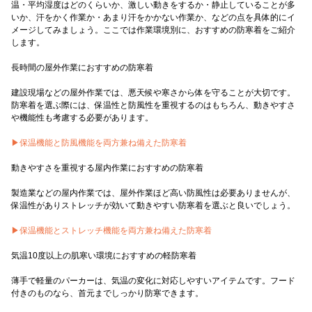
温・平均湿度はどのくらいか、激しい動きをするか・静止していることが多
いか、汗をかく作業か・あまり汗をかかない作業か、などの点を具体的にイ
メージしてみましょう。ここでは作業環境別に、おすすめの防寒着をご紹介
します。
長時間の屋外作業におすすめの防寒着
建設現場などの屋外作業では、悪天候や寒さから体を守ることが大切です。
防寒着を選ぶ際には、保温性と防風性を重視するのはもちろん、動きやすさ
や機能性も考慮する必要があります。
▶︎保温機能と防風機能を両方兼ね備えた防寒着
動きやすさを重視する屋内作業におすすめの防寒着
製造業などの屋内作業では、屋外作業ほど高い防風性は必要ありませんが、
保温性がありストレッチが効いて動きやすい防寒着を選ぶと良いでしょう。
▶︎保温機能とストレッチ機能を両方兼ね備えた防寒着
気温10度以上の肌寒い環境におすすめの軽防寒着
薄手で軽量のパーカーは、気温の変化に対応しやすいアイテムです。フード
付きのものなら、首元までしっかり防寒できます。