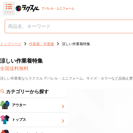
アパレル・ユニフォーム
メニュー
トップページ
作業着・作業服
涼しい作業着特集
涼しい作業着特集
全国送料無料
涼しい作業着ならラクスル アパレル・ユニフォーム。サイズ・カラーなど品揃え豊
カテゴリーから探す
アウター
トップス