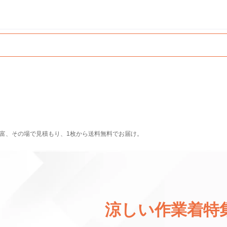
富、その場で見積もり、1枚から送料無料でお届け。
涼しい作業着特