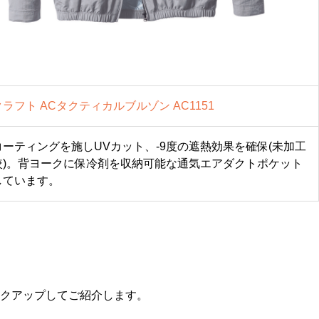
ラフト ACタクティカルブルゾン AC1151
ーティングを施しUVカット、-9度の遮熱効果を確保(未加工
較)。背ヨークに保冷剤を収納可能な通気エアダクトポケット
しています。
クアップしてご紹介します。