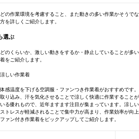
どの作業環境を考慮すること、また動きの多い作業かそうでな
方を詳しくご紹介します。
ら選ぶ
どのくらいか、激しい動きをするか・静止していることが多い
着をご紹介します。
涼しい作業着
体感温度を下げる空調服・ファンつき作業着がおすすめです。
取り込み、汗を気化させることで涼しく快適に作業することが
いる優れもので、近年ますます注目が集まっています。涼しい
ストレスが軽減されることで集中力が高まり、作業効率が向上
ファン付き作業着をピックアップしてご紹介します。