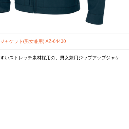
ャケット(男女兼用) AZ-64430
すいストレッチ素材採用の、男女兼用ジップアップジャケ