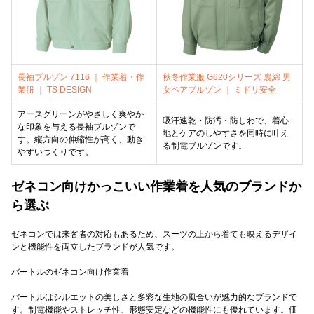
長袖ブルゾン 7116 ｜ 作業着・作
秋冬作業服 G620シリーズ 裏綿 男
業服 ｜ TS DESIGN
女ペアブルゾン ｜ ミドリ安全
アースグリーンがやさしく爽やか
吸汗速乾・防汚・防しわで、着心
な印象を与える長袖ブルゾンで
地とケアのしやすさを同時に叶え
す。縦方向の伸縮性が高く、動き
る制電ブルゾンです。
やすいつくりです。
ゼネコン向けかっこいい作業着を人気のブランドか
ら選ぶ
ゼネコンでは来客者の対応もあるため、スーツの上から着ても映えるデザイ
ンと機能性を両立したブランドが人気です。
バートルのゼネコン向け作業着
バートルはシルエットの美しさと多彩な生地の風合いが魅力的なブランドで
す。制電機能やストレッチ性、形態安定などの機能性にも優れています。価