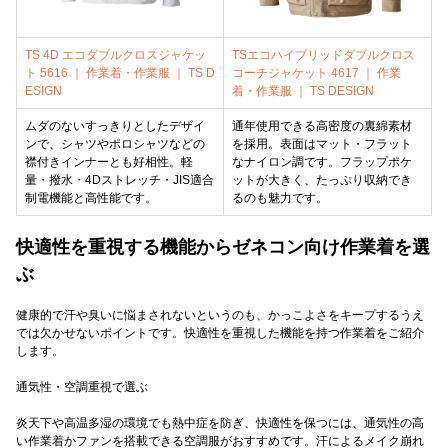
TS 4D エコダブルクロスジャケッ
TSエコハイブリッドダブルクロス
ト 5616 ｜ 作業着・作業服 ｜ TS D
コーチジャケット 4617 ｜ 作業
ESIGN
着・作業服 ｜ TS DESIGN
ムダのないすっきりとしたデザイ
通年使用できる高密度の裏綿素材
ンで、シャツやポロシャツなどの
を採用。表面はマット・フラット
襟付きインナーとも好相性。軽
なナイロン調です。フラップポケ
量・撥水・4Dストレッチ・JIS適合
ットが大きく、たっぷり収納でき
制電機能と高性能です。
るのも魅力です。
快適性を重視する機能からゼネコン向け作業着を選
ぶ
健康的で汗や臭いに悩まされないというのも、かっこよさをキープするうえ
では欠かせないポイントです。快適性を重視した機能を持つ作業着をご紹介
します。
通気性・空調重視で選ぶ
炎天下や高温多湿の環境でも熱中症を防ぎ、快適性を保つには、通気性の高
い作業着かファンを搭載できる空調服がおすすめです。汗によるメイク崩れ