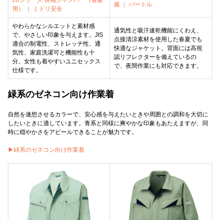
20シリーズ 長袖ジャンパー（春夏
服 ｜ バートル
用） ｜ ミドリ安全
やわらかなシルエットと素材感
通気性と吸汗速乾機能にくわえ、
で、やさしい印象を与えます。JIS
点接清涼素材を使用した春夏でも
適合の制電性、ストレッチ性、通
快適なジャケット。背面には高視
気性、家庭洗濯可と機能性も十
認リフレクターを備えているの
分。女性も着やすいユニセックス
で、夜間作業にも対応できます。
仕様です。
緑系のゼネコン向け作業着
自然を連想させるカラーで、安心感を与えたいときや周囲との調和を大切に
したいときに適しています。青系と同様に爽やかな印象もあたえますが、同
時に穏やかさをアピールできることが魅力です。
▶緑系のゼネコン向け作業着