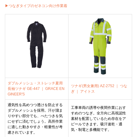
▶つなぎタイプのゼネコン向け作業着
ダブルメッシュ・ストレッチ夏用
ツナギ(男女兼用) AZ-2752 ｜ つな
長袖ツナギ GE-447 ｜ GRACE EN
ぎ ｜ アイトス
GINEER'S
通気性を高めつつ透けを防止する
工事車両の誘導や夜間作業におす
ダブルメッシュを採用。汗が溜ま
すめのつなぎ。全方向に高視認性
りやすい部分でも、べたつきを気
素材を配置しているため存在をア
にせずに済むでしょう。高所作業
ピールできます。吸汗速乾・通
に適した動きやすさ・軽量性が考
気・制電と多機能です。
慮されています。