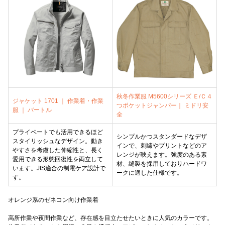
秋冬作業服 M5600シリーズ Ｅ/Ｃ４
ジャケット 1701 ｜ 作業着・作業
つポケットジャンパー｜ ミドリ安
服 ｜ バートル
全
プライベートでも活用できるほど
シンプルかつスタンダードなデザ
スタイリッシュなデザイン。動き
インで、刺繍やプリントなどのア
やすさを考慮した伸縮性と、長く
レンジが映えます。強度のある素
愛用できる形態回復性を両立して
材、縫製を採用しておりハードワ
います。JIS適合の制電ケア設計で
ークに適した仕様です。
す。
オレンジ系のゼネコン向け作業着
高所作業や夜間作業など、存在感を目立たせたいときに人気のカラーです。