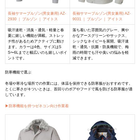
長袖サマーブルゾン(男女兼用) AZ-
長袖サマーブルゾン(男女兼用) AZ-
2930 ｜ ブルゾン ｜ アイトス
9031 ｜ ブルゾン ｜ アイトス
吸汗速乾・消臭・通気・軽量と春
落ち着いた雰囲気のグレー、爽や
夏に嬉しい機能が満載。ストレッ
かなアースグリーンやサックス、
チ性があるためアクティブに動け
シックなネイビーを展開。吸汗速
ます。カラーは4色、サイズはS
乾・通気・抗菌・防臭機能で、梅
S〜6Lまでと幅広いのも嬉しいポイ
雨の時期でも汗や臭いの悩みを軽
ントです。
減できます。
防寒機能で選ぶ
冬場や寒冷な場所での作業には、体温を保持できる防寒服がおすすめです。
とくに寒さがキツいときは、首回りのボアやフードで風を防げる防寒服が適
しています。
▶防寒機能を持つゼネコン向け作業着