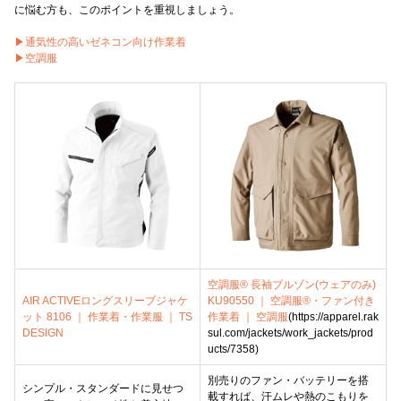
に悩む方も、このポイントを重視しましょう。
▶通気性の高いゼネコン向け作業着
▶空調服
空調服® 長袖ブルゾン(ウェアのみ)
AIR ACTIVEロングスリーブジャケ
KU90550 ｜ 空調服®・ファン付き
ット 8106 ｜ 作業着・作業服 ｜ TS
作業着 ｜ 空調服
(https://apparel.rak
DESIGN
sul.com/jackets/work_jackets/prod
ucts/7358)
別売りのファン・バッテリーを搭
シンプル・スタンダードに見せつ
載すれば、汗ムレや熱のこもりを