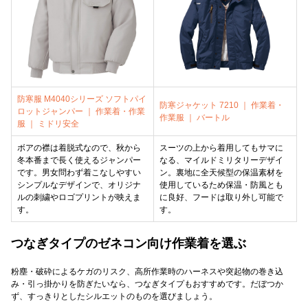
防寒服 M4040シリーズ ソフトパイ
防寒ジャケット 7210 ｜ 作業着・
ロットジャンパー ｜ 作業着・作業
作業服 ｜ バートル
服 ｜ ミドリ安全
ボアの襟は着脱式なので、秋から
スーツの上から着用してもサマに
冬本番まで長く使えるジャンパー
なる、マイルドミリタリーデザイ
です。男女問わず着こなしやすい
ン。裏地に全天候型の保温素材を
シンプルなデザインで、オリジナ
使用しているため保温・防風とも
ルの刺繍やロゴプリントが映えま
に良好、フードは取り外し可能で
す。
す。
つなぎタイプのゼネコン向け作業着を選ぶ
粉塵・破砕によるケガのリスク、高所作業時のハーネスや突起物の巻き込
み・引っ掛かりを防ぎたいなら、つなぎタイプもおすすめです。だぼつか
ず、すっきりとしたシルエットのものを選びましょう。