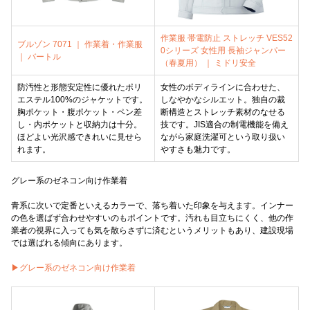
作業服 帯電防止 ストレッチ VES52
ブルゾン 7071 ｜ 作業着・作業服
0シリーズ 女性用 長袖ジャンパー
｜ バートル
（春夏用） ｜ ミドリ安全
防汚性と形態安定性に優れたポリ
女性のボディラインに合わせた、
エステル100%のジャケットです。
しなやかなシルエット。独自の裁
胸ポケット・腹ポケット・ペン差
断構造とストレッチ素材のなせる
し・内ポケットと収納力は十分。
技です。JIS適合の制電機能を備え
ほどよい光沢感できれいに見せら
ながら家庭洗濯可という取り扱い
れます。
やすさも魅力です。
グレー系のゼネコン向け作業着
青系に次いで定番といえるカラーで、落ち着いた印象を与えます。インナー
の色を選ばず合わせやすいのもポイントです。汚れも目立ちにくく、他の作
業者の視界に入っても気を散らさずに済むというメリットもあり、建設現場
では選ばれる傾向にあります。
▶グレー系のゼネコン向け作業着