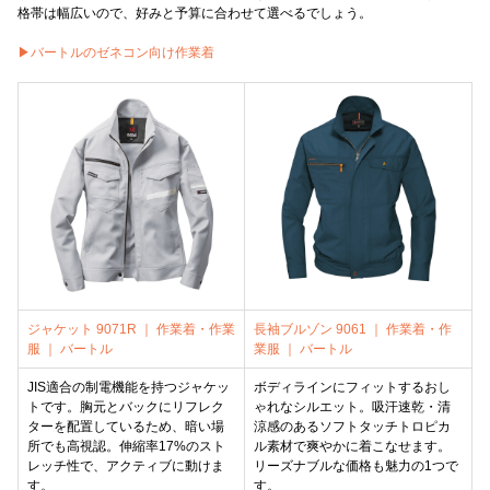
格帯は幅広いので、好みと予算に合わせて選べるでしょう。
▶バートルのゼネコン向け作業着
ジャケット 9071R ｜ 作業着・作業
長袖ブルゾン 9061 ｜ 作業着・作
服 ｜ バートル
業服 ｜ バートル
JIS適合の制電機能を持つジャケッ
ボディラインにフィットするおし
トです。胸元とバックにリフレク
ゃれなシルエット。吸汗速乾・清
ターを配置しているため、暗い場
涼感のあるソフトタッチトロピカ
所でも高視認。伸縮率17%のスト
ル素材で爽やかに着こなせます。
レッチ性で、アクティブに動けま
リーズナブルな価格も魅力の1つで
す。
す。