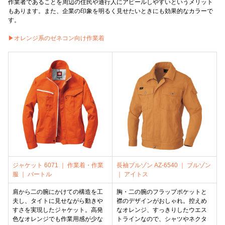
作業者であることを周辺の住民や通行人にアピールしやすいというメリット
もあります。また、企業の印象を明るく見せたいときにも効果的なカラーで
す。
▶オレンジ系のゼネコン向け作業着
ジャケット 6071 ｜ 作業着・作業
長袖ブルゾン AZ-6540 ｜ ブルゾン
服 ｜ バートル
｜ アイトス
肩から二の腕にかけての構造を工
胸・二の腕のフラップポケットと
夫し、タイトに見せながら動きや
襟のデザインがおしゃれ。控えめ
すさを実現したジャケット。高発
なオレンジ、すっきりしたウエス
色なオレンジでも作業用感が少な
トラインなので、シャツやネクタ