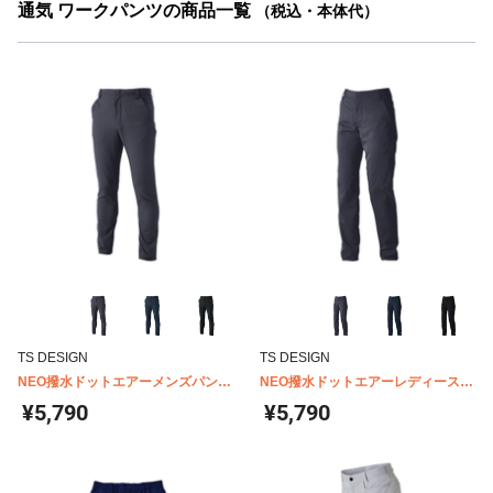
通気 ワークパンツの商品一覧
（税込・本体代）
TS DESIGN
TS DESIGN
NEO撥水ドットエアーメンズパンツ
NEO撥水ドットエアーレディースパ
9012
ンツ 90121
¥5,790
¥5,790