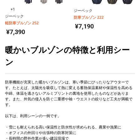
+1
ジーベック
ジーベック
防寒ブルゾン 222
軽防寒ブルゾン 252
¥7,190
¥7,390
暖かいブルゾンの特徴と利用シー
ン
防寒機能が充実した暖かいブルゾンは、寒い季節にぴったりなアウターで
す。たとえば、太陽光を吸収して熱に変える蓄熱保温素材や保温性を高める
中綿、体温を逃さないアルミプリントの裏地を使用したものなどがありま
す。また、外気の侵入を防ぐ二重襟や袖・ウエストの絞りなど工夫が満載で
す。
以下は、利用シーンの一例です。
・雪にも耐えられる高い保温性と防水性が求められる、農業や漁業に
・オフィスの外回りや出張時の防寒対策に
・長時間の野外作業が多い建設現場で