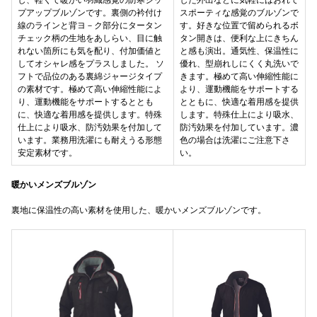
し、軽くて暖かい羽織感覚の防寒ジッ
した外出などに気軽にはおれて
プアップブルゾンです。裏側の衿付け
スポーティな感覚のブルゾンで
線のラインと背ヨ－ク部分にタータン
す。好きな位置で留められるボ
チェック柄の生地をあしらい、目に触
タン開きは、便利な上にきちん
れない箇所にも気を配り、付加価値と
と感も演出。通気性、保温性に
してオシャレ感をプラスしました。 ソ
優れ、型崩れしにくく丸洗いで
フトで品位のある裏綿ジャージタイプ
きます。極めて高い伸縮性能に
の素材です。極めて高い伸縮性能によ
より、運動機能をサポートする
り、運動機能をサポートするととも
とともに、快適な着用感を提供
に、快適な着用感を提供します。特殊
します。特殊仕上により吸水、
仕上により吸水、防汚効果を付加して
防汚効果を付加しています。濃
います。業務用洗濯にも耐えうる形態
色の場合は洗濯にご注意下さ
安定素材です。
い。
暖かいメンズブルゾン
裏地に保温性の高い素材を使用した、暖かいメンズブルゾンです。