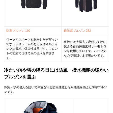
防寒ブルゾン 192
軽防寒ブルゾン 252
ワークとスポーツを融合したデザイン
裏地には太陽光を吸収して熱に
です。ボリュームのある立体キルティ
変える蓄熱保温素材サーモトロ
ングの裏地で保温性抜群です。フロン
ンを使用しています。ハーフ丈
トの前立て仕様で風の侵入を防ぎま
なので腰回りまで暖かいです。
す。
冷たい雨や雪の降る日には防風・撥水機能の暖かい
ブルゾンを選ぶ
冷気・水の侵入を防いで体温を守る防風機能と撥水機能を備えた防寒ブルゾ
ンです。