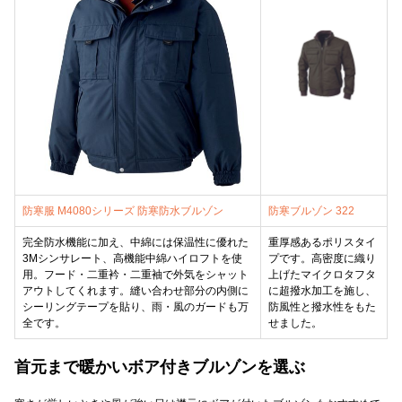
防寒服 M4080シリーズ 防寒防水ブルゾン
防寒ブルゾン 322
完全防水機能に加え、中綿には保温性に優れた
重厚感あるポリスタイ
3Mシンサレート、高機能中綿ハイロフトを使
プです。高密度に織り
用。フード・二重衿・二重袖で外気をシャット
上げたマイクロタフタ
アウトしてくれます。縫い合わせ部分の内側に
に超撥水加工を施し、
シーリングテープを貼り、雨・風のガードも万
防風性と撥水性をもた
全です。
せました。
首元まで暖かいボア付きブルゾンを選ぶ