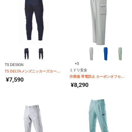
+3
TS DESIGN
ミドリ安全
TS DELTAメンズニッカーズカーゴ
パンツ 5434
作業服 帯電防止 カーボンオフセッ
¥7,590
ト VE50シリーズ カーゴパンツ（秋
¥8,290
冬用）