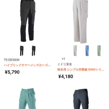
+1
TS DESIGN
ミドリ安全
ハイブリッドサマーメンズカーゴパ
ンツ 84604
秋冬用 シンプル作業服 G560シリー
¥5,790
ズ カーゴスラックス
¥4,180