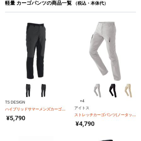
軽量 カーゴパンツの商品一覧
（税込・本体代）
+4
TS DESIGN
アイトス
ハイブリッドサマーメンズカーゴパ
ンツ 84604
ストレッチカーゴパンツ(ノータッ
¥5,790
ク)(男女兼用) AZ-7843
¥4,790