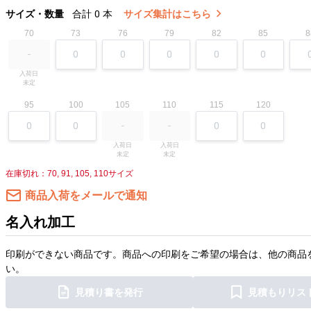
サイズ・数量
合計
0
本
サイズ集計はこちら
70
73
76
79
82
85
8
入荷日

未定
95
100
105
110
115
120
入荷日

入荷日

未定
未定
在庫切れ：70, 91, 105, 110サイズ
商品入荷をメールで通知
名入れ加工
印刷ができない商品です。商品への印刷をご希望の場合は、他の商品
い。
見積り書を発行
見積もりリス