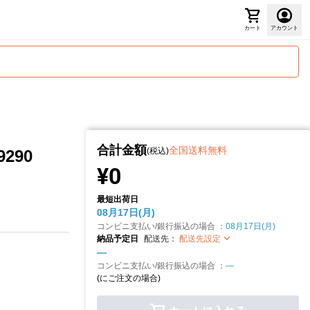
カート
アカウント
合計金額
全国送料無料
(税込)
290
¥0
最短出荷日
08月17日(月)
コンビニ支払い/銀行振込の場合 ：
08月17日(月)
納品予定日
配送先：
配送先設定
—
コンビニ支払い/銀行振込の場合 ：
—
(
にご注文の場合)