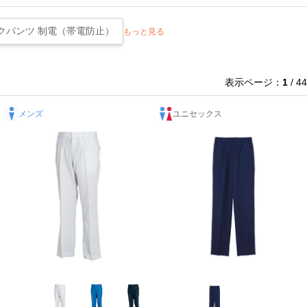
クパンツ 制電（帯電防止）
もっと見る
表示ページ：
1
/ 44
メンズ
ユニセックス