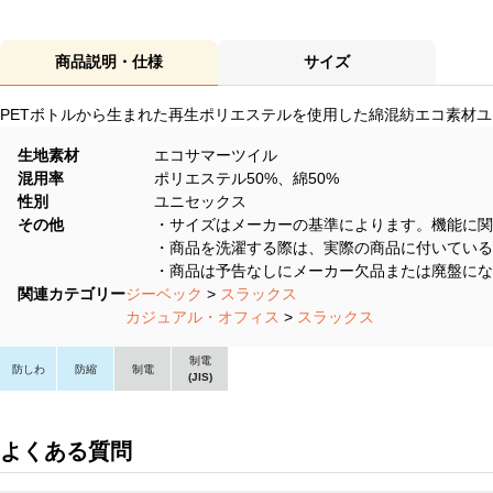
商品説明・仕様
サイズ
PETボトルから生まれた再生ポリエステルを使用した綿混紡エコ素材
生地素材
エコサマーツイル
混用率
ポリエステル50%、綿50%
性別
ユニセックス
その他
・サイズはメーカーの基準によります。機能に関
・商品を洗濯する際は、実際の商品に付いている
・商品は予告なしにメーカー欠品または廃盤にな
関連カテゴリー
ジーベック
>
スラックス
カジュアル・オフィス
>
スラックス
制電
防しわ
防縮
制電
(JIS)
よくある質問