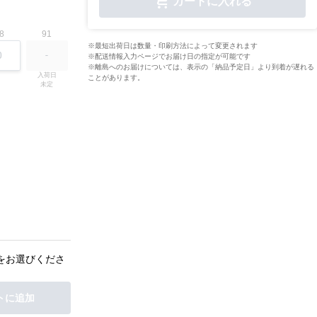
カートに入れる
8
91
※最短出荷日は数量・印刷方法によって変更されます
※配送情報入力ページでお届け日の指定が可能です
※離島へのお届けについては、表示の「納品予定日」より到着が遅れる
入荷日

ことがあります。
未定
をお選びくださ
トに追加