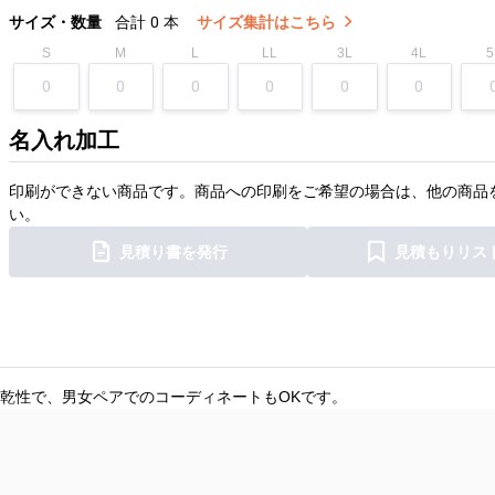
サイズ・数量
合計
0
本
サイズ集計はこちら
S
M
L
LL
3L
4L
5
名入れ加工
印刷ができない商品です。商品への印刷をご希望の場合は、他の商品
い。
見積り書を発行
見積もりリス
乾性で、男女ペアでのコーディネートもOKです。