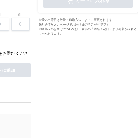
カートに入れる
L
6L
※最短出荷日は数量・印刷方法によって変更されます
※配送情報入力ページでお届け日の指定が可能です
※離島へのお届けについては、表示の「納品予定日」より到着が遅れる
ことがあります。
をお選びくださ
トに追加