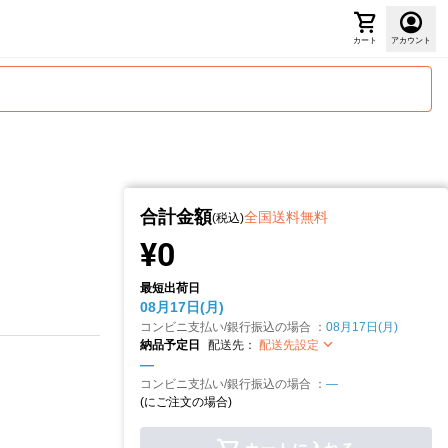
カート
アカウント
合計金額
全国送料無料
(税込)
¥0
最短出荷日
08月17日(月)
コンビニ支払い/銀行振込の場合 ：
08月17日(月)
納品予定日
配送先：
配送先設定
—
コンビニ支払い/銀行振込の場合 ：
—
(
にご注文の場合)