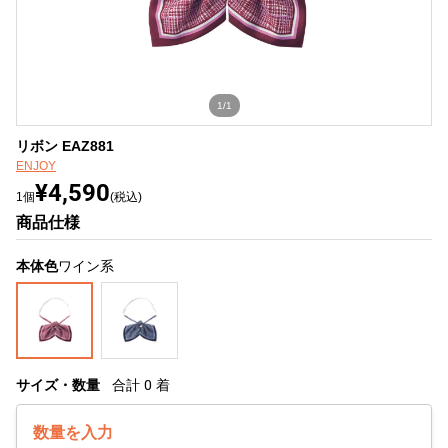
1/1
リボン EAZ881
ENJOY
¥4,590
1個
(税込)
商品仕様
本体色
ワイン系
サイズ・数量
合計
0
着
数量を入力