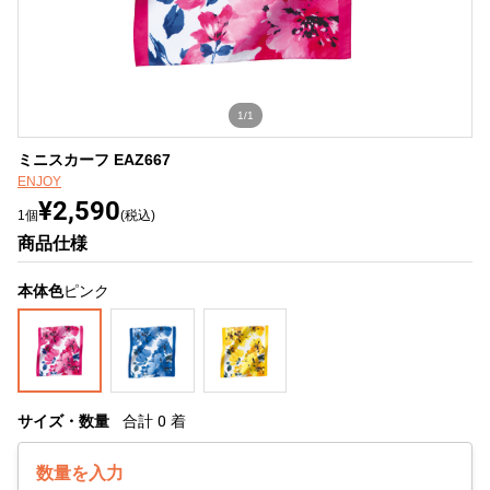
1/1
ミニスカーフ EAZ667
ENJOY
¥2,590
1個
(税込)
商品仕様
本体色
ピンク
サイズ・数量
合計
0
着
数量を入力