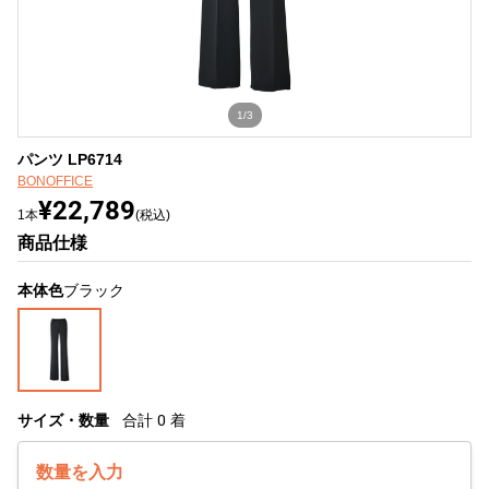
1/3
パンツ LP6714
BONOFFICE
¥22,789
1本
(税込)
商品仕様
本体色
ブラック
サイズ・数量
合計
0
着
数量を入力