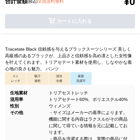
¥0
合計金額
全国送料無料
(税込)
カートに入れる
Triacetate Black 信頼感を与えるブラックスーツシリーズ 美しく
高級感のあるブラックが、上品さと信頼感を高め凛とした女性像
を叶えてくれます。トリアセテート素材を使用し、しなやかな着
心地の良さも魅力。 パンツ
スト
吸汗
清涼
家庭
レッチ
速乾
冷感
洗濯可
生地素材
トリアセストレッチ
混用率
トリアセテート60%、ポリエステル40%
性別
ウィメンズ
その他
・サイズはメーカーの基準によります。
機能に関する内容はラクスルがその商品
に関して得ている情報を元に記載してお
ります。
・商品を洗濯する際は、実際の商品に付