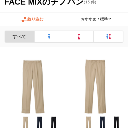
FACE MIXのチノパン
(
15
件)
絞り込む
すべて