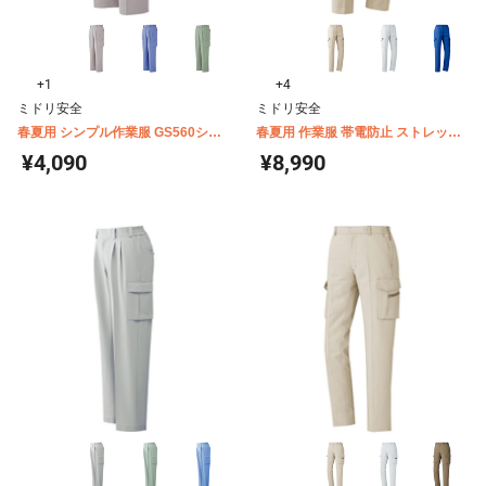
+1
+4
ミドリ安全
ミドリ安全
春夏用 シンプル作業服 GS560シリ
春夏用 作業服 帯電防止 ストレッチ
ーズ カーゴスラックス
VES520シリーズ 女性用 カーゴパン
¥4,090
¥8,990
ツ