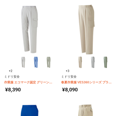
+2
+3
ミドリ安全
ミドリ安全
作業服 エコマーク認定 グリーン購
春夏作業服 VES360シリーズ プラン
入法適合 帯電防止 VES660シリーズ
テックスカーゴパンツ
¥8,390
¥8,090
カーゴパンツ（春夏用）