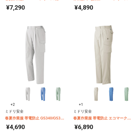
男女ペアカーゴスラックス
ーゴスラックス（春夏用）
¥7,290
¥4,890
+2
+1
ミドリ安全
ミドリ安全
春夏作業服 帯電防止 GS340/GS350
春夏作業服 帯電防止 エコマーク認
シリーズ Ｅ/Ｃカーゴスラックス
定商品 RCS190シリーズ カーゴス
¥4,690
¥6,890
ラックス