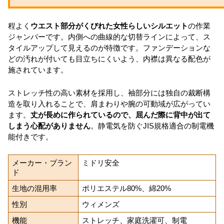
程よく
ウエスト部分がくびれた女性らしいシルエット
の作業
ジャンパーです。内側への曲線的な切替ラインによって、ス
タイルアップして見えるのが特徴です。ファンデーションな
どの汚れが付いても目立ちにくいよう、内襟は異なる配色が
施されています。
ストレッチ性の高い素材を採用し、袖部分には独自の裁断構
造を取り入れることで、肩まわりや腕の可動域が広がってい
ます。
丈が長めに作られているので、屈んだ際に背中が出て
しまう心配がありません
。静電気を防ぐJIS規格適合の制電機
能付きです。
メーカー・ブラン
ミドリ安全
ド
生地の混用率
ポリエステル80%、綿20%
性別
ウィメンズ
機能
ストレッチ、家庭洗濯可、制電