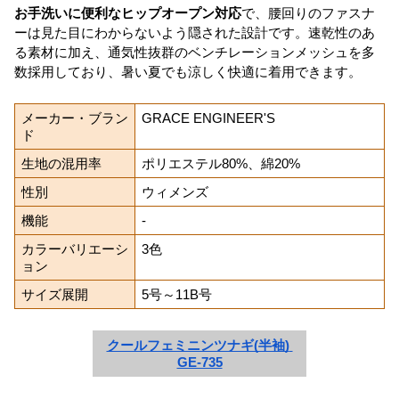
お手洗いに便利なヒップオープン対応
で、腰回りのファスナ
ーは見た目にわからないよう隠された設計です。速乾性のあ
る素材に加え、通気性抜群のベンチレーションメッシュを多
数採用しており、暑い夏でも涼しく快適に着用できます。
メーカー・ブラン
GRACE ENGINEER'S
ド
生地の混用率
ポリエステル80%、綿20%
性別
ウィメンズ
機能
-
カラーバリエーシ
3色
ョン
サイズ展開
5号～11B号
クールフェミニンツナギ(半袖) 
GE-735