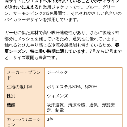
両サイドに
ウエストベルトが付いていることでボディライン
がきれいに見える
作業用ジャケットです。ブルー、グリー
ン、サーモンピンクの3色展開で、それぞれやさしい色合いの
バイカラーデザインを採用しています。
ガーゼに似た素材で高い吸汗速乾性があり、さらに後繰り袖
部分にメッシュを施しているため、通気性に優れています。
触れるとひんやり感じる冷涼冷感機能も備えているため、
春
夏シーズン、特に暑い時期に適しています
。7号から17号まで
と、サイズ展開も豊富です。
メーカー・ブラン
ジーベック
ド
生地の混用率
ポリエステル80%、綿20%
性別
ウィメンズ
機能
吸汗速乾、清涼冷感、通気、形態安
定、制電
カラーバリエーシ
3色
ョン