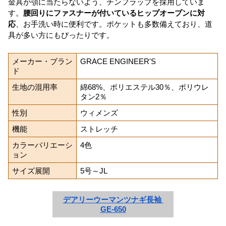
金具が顎に当たらないよう、チンフラップを採用していま
す。
腰回りにファスナーが付いているヒップオープンに対
応
、お手洗い時に便利です。ポケットも多数備えており、道
具が多い方にもぴったりです。
メーカー・ブラン
GRACE ENGINEER'S
ド
生地の混用率
綿68%、ポリエステル30％、ポリウレ
タン2％
性別
ウィメンズ
機能
ストレッチ
カラーバリエーシ
4色
ョン
サイズ展開
5号～JL
デアリーウーマンツナギ長袖 
GE-650