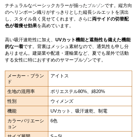
ナチュラルなベーシックカラーが揃った
ブルゾン
です。縦方向
のヘリンボーン織りがすっきりとした縦長シルエットを演出
し、スタイル良く見せてくれます。さらに
両サイドの切替配
色が着痩せ効果
を高めています。
高い吸汗速乾性に加え、
UVカット機能と遮熱性も備えた機能
的な一着
です。背裏はメッシュ素材なので、通気性も申し分
ありません。建築業や配達・運輸業など、夏でも屋外で活動
する女性に特におすすめのサマーブルゾンです。
メーカー・ブラン
アイトス
ド
生地の混用率
ポリエステル80%、綿20%
性別
ウィメンズ
機能
UVカット、吸汗速乾、制電
カラーバリエーシ
6色
ョン
サイズ展開
S～5L