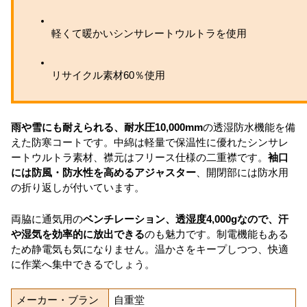
軽くて暖かいシンサレートウルトラを使用
リサイクル素材60％使用
雨や雪にも耐えられる、耐水圧10,000mm
の透湿防水機能を備
えた防寒コートです。中綿は軽量で保温性に優れたシンサレ
ートウルトラ素材、襟元はフリース仕様の二重襟です。
袖口
には防風・防水性を高めるアジャスター
、開閉部には防水用
の折り返しが付いています。
両脇に通気用の
ベンチレーション、透湿度4,000gなので、汗
や湿気を効率的に放出できる
のも魅力です。制電機能もある
ため静電気も気になりません。温かさをキープしつつ、快適
に作業へ集中できるでしょう。
メーカー・ブラン
自重堂