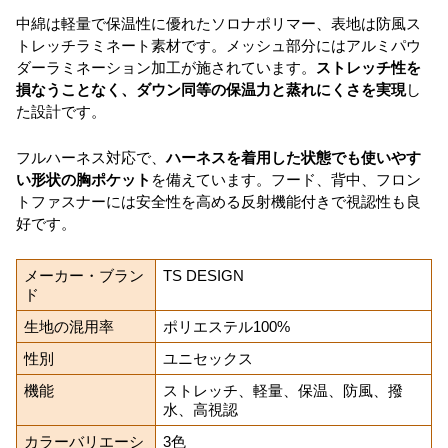
中綿は軽量で保温性に優れたソロナポリマー、表地は防風ス
トレッチラミネート素材です。メッシュ部分にはアルミパウ
ダーラミネーション加工が施されています。
ストレッチ性を
損なうことなく、ダウン同等の保温力と蒸れにくさを実現
し
た設計です。
フルハーネス対応で、
ハーネスを着用した状態でも使いやす
い形状の胸ポケット
を備えています。フード、背中、フロン
トファスナーには安全性を高める反射機能付きで視認性も良
好です。
メーカー・ブラン
TS DESIGN
ド
生地の混用率
ポリエステル100%
性別
ユニセックス
機能
ストレッチ、軽量、保温、防風、撥
水、高視認
カラーバリエーシ
3色