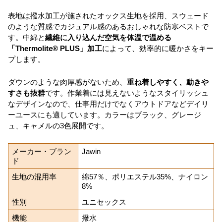
表地は撥水加工が施されたオックス生地を採用、スウェード
のような質感でカジュアル感のあるおしゃれな防寒ベストで
す。中綿と
繊維に入り込んだ空気を体温で温める
「Thermolite® PLUS」加工
によって、効率的に暖かさをキー
プします。
ダウンのような肉厚感がないため、
重ね着しやすく、動きや
すさも抜群
です。作業着には見えないようなスタイリッシュ
なデザインなので、仕事用だけでなくアウトドアなどデイリ
ーユースにも適しています。カラーはブラック、グレージ
ュ、キャメルの3色展開です。
メーカー・ブラン
Jawin
ド
生地の混用率
綿57％、ポリエステル35%、ナイロン
8%
性別
ユニセックス
機能
撥水