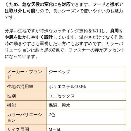
くため、急な天候の変化にも対応
できます。
フードと襟ボア
は取り外し可能
なので、長いシーズンで使いやすいのも魅力
です。
分厚い生地ですが特殊なカッティング技術を採用し、
肩周り
や腕を動かしやすく設計
しています。温かさだけでなく作業
時の動きやすさも重視したい方にもおすすめです。カラーバ
リエーションは紺と黒の2色で、ファスナーの赤がアクセント
になっています。
メーカー・ブラン
ジーベック
ド
生地の混用率
ポリエステル100%
性別
ユニセックス
機能
保温、撥水
カラーバリエーシ
2色
ョン
サイズ展開
M～5L