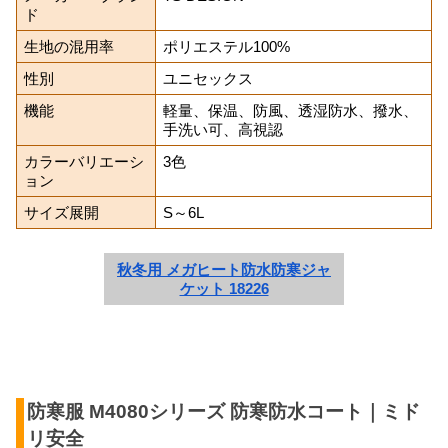
ド
生地の混用率
ポリエステル100%
性別
ユニセックス
機能
軽量、保温、防風、透湿防水、撥水、
手洗い可、高視認
カラーバリエーシ
3色
ョン
サイズ展開
S～6L
秋冬用 メガヒート防水防寒ジャ
ケット 18226
防寒服 M4080シリーズ 防寒防水コート｜ミド
リ安全