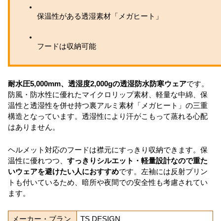
保温性がある透湿素材「メガヒート」
フードは収納可能
耐水圧5,000mm、透湿度2,000gの透湿防水防寒ウェア
です。
防風・防水性に優れたマイクロリップ素材、軽量な中綿、保
温性と透湿性を併せ持つ裏アルミ素材「メガヒート」の三重
構造となっています。透湿性により汗がこもって蒸れる心配
はありません。
ヘルメット対応のフードは襟元にすっきり収納できます。保
温性に優れつつ、
すっきりシルエット・軽量設計なので重た
いウェアを避けたい人におすすめ
です。左袖には反射プリン
トも付いているため、暗所や夜間での安全性も考慮されてい
ます。
メーカー・ブラン
TS DESIGN