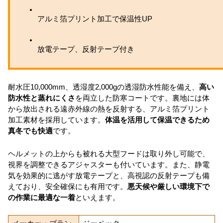
アルミ箔プリント加工で保温性UP
放電テープ、反射テープ付き
耐水圧10,000mm、透湿度2,000gの透湿防水性能を備え、
高い
防水性と蒸れにくさ
を両立した防寒コートです。裏地には体
から放出される遠赤外線の熱を反射する、アルミ箔プリント
加工素材を採用しています。
体温を活用して保温できるため
真冬でも快適
です。
ヘルメットの上からも被れる大型フードは取り外し可能で、
視界を調整できるアジャスターも付いています。また、静電
気を効果的に逃がす放電テープと、高視認の反射テープも備
えており、安全確保にも有用です。
悪天候や厳しい環境下で
の作業に最適な一着
といえます。