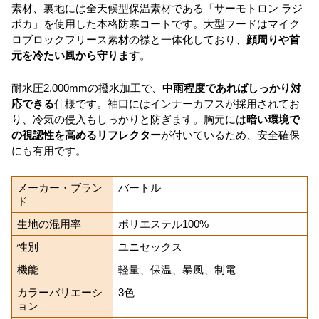
素材、裏地には全天候型保温素材である「サーモトロン ラジ
ポカ」を使用した本格防寒コートです。大型フードはマイク
ロブロックフリース素材の襟と一体化しており、
顔周りや首
元を冷たい風から守ります
。
耐水圧2,000mmの撥水加工で、
中雨程度であればしっかり対
応できる
仕様です。袖口にはインナーカフスが採用されてお
り、冷気の侵入もしっかりと防ぎます。胸元には
暗い環境で
の視認性を高めるリフレクター
が付いているため、安全確保
にも有用です。
メーカー・ブラン
バートル
ド
生地の混用率
ポリエステル100%
性別
ユニセックス
機能
軽量、保温、暴風、制電
カラーバリエーシ
3色
ョン