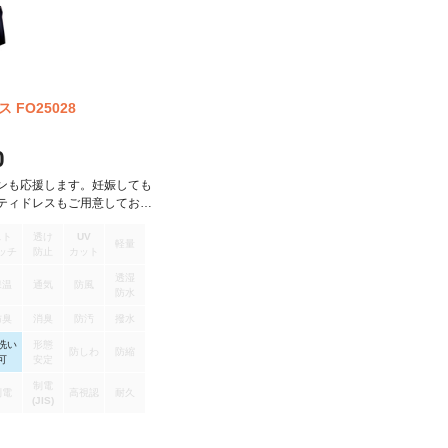
FO25028
0
ンも応援します。妊娠しても
ティドレスもご用意しており
いう短いマタニティ期間をスト
スト
透け
UV
過ごせます。お腹にしめつけ
軽量
ッチ
防止
カット
クラクなので、お腹が大きく
着用いただけます。仕上寸
透湿
保温
通気
防風
防水
防臭
消臭
防汚
撥水
洗い
形態
防しわ
防縮
可
安定
制電
制電
高視認
耐久
(JIS)