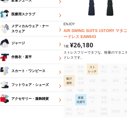
飲食シューズ
医療用スクラブ
ENJOY
メディカルウェア・ナー
AIR SWING SUITS 1STORY マ
スウェア
ードレス EAW643
ジャージ
¥26,180
1
枚
ストレスフリーでタフな、軽量のマタニ
作務衣・甚平
ドレスです。
フル
単色
スト
透け
UV
スカート・ワンピース
カラー
印刷
レッチ
防止
カット
吸汗
清涼
保温
通気
防風
速乾
冷感
フットウェア・シューズ
抗菌
制菌
防臭
消臭
防汚
家庭
手洗い
形態
アクセサリー・服飾雑貨
撥油
防しわ
洗濯可
可
安定
退色
汗ジミ
制電
制電
高視認
防止
防止
(JIS)