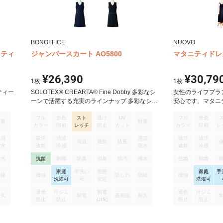
BONOFFICE
NUOVO
タニティ
ジャンパースカート AO5800
マタニティドレス 
¥26,390
¥30,79
1
枚
1
枚
ティー
SOLOTEX® CREARTA® Fine Dobby 多彩なシ
女性のライフプラ
ーンで活躍する充実のラインナップ 多彩なシー
安心です。マタニ
ンで活躍するベーシックなネイビーとブラック
ます。10ヵ月と
フル
単色
スト
透け
UV
フル
単色
の2色展開。働く女性に嬉しい高い機能性も備え
レスなく、快適に
軽量
軽量
カラー
印刷
レッチ
防止
カット
カラー
印刷
レ
ています。 ジャンパースカート
がなく、着脱がラ
なった状態でもご
透湿
吸汗
清涼
透湿
吸汗
清涼
保温
通気
防風
法：胸囲112cm
防水
速乾
冷感
防水
速乾
冷感
撥水
抗菌
制菌
防臭
消臭
防汚
撥水
抗菌
制菌
家庭
手洗い
形態
家庭
手
防縮
撥油
防しわ
防縮
撥油
洗濯可
可
安定
洗濯可
退色
汗ジミ
制電
退色
汗ジミ
耐久
制電
高視認
耐久
防止
防止
(JIS)
防止
防止