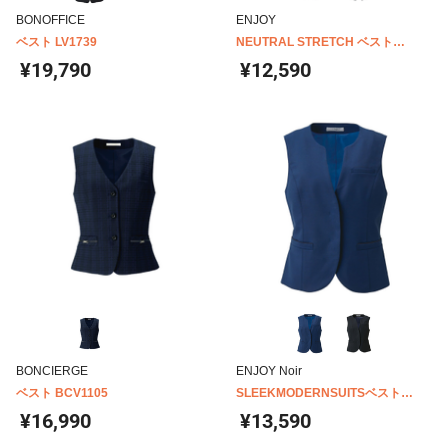
BONOFFICE
ENJOY
ベスト LV1739
NEUTRAL STRETCH ベスト
EAV821
¥19,790
¥12,590
BONCIERGE
ENJOY Noir
ベスト BCV1105
SLEEKMODERNSUITSベスト
NAV003
¥16,990
¥13,590