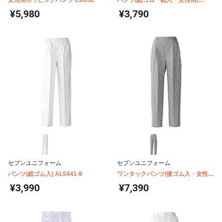
女性用ホッピングパンツ CD632
パンツ(総ゴム・紐入・女性用)
WL0494
¥5,980
¥3,790
セブンユニフォーム
セブンユニフォーム
パンツ(総ゴム入) AL0441-8
ワンタックパンツ(後ゴム入・女性
用) BL1476
¥3,990
¥7,390