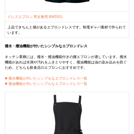
ドレスエプロン 男女兼用 BW5501
上品できちんと感があるエプロンドレスです。制電ギャバ素材で作られて
います。
撥水・撥油機能が付いたシンプルなエプロンドレス
キッチン業務には、撥水・撥油機能付きの腰エプロンが適しています。撥水
機能があれば水滴や汚れをふきとりやすく、撥油機能は油の染み込みを防ぐ
ため、どちらも飲食店のエプロンにおすすめです。
▶撥水機能が付いたシンプルなエプロンドレス一覧
▶撥油機能が付いたシンプルなエプロンドレス一覧