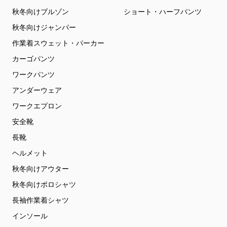
秋冬向けブルゾン
ショート・ハーフパンツ
秋冬向けジャンパー
作業着スウェット・パーカー
カーゴパンツ
ワークパンツ
アンダーウェア
ワークエプロン
安全靴
長靴
ヘルメット
秋冬向けアウター
秋冬向けポロシャツ
長袖作業着シャツ
インソール