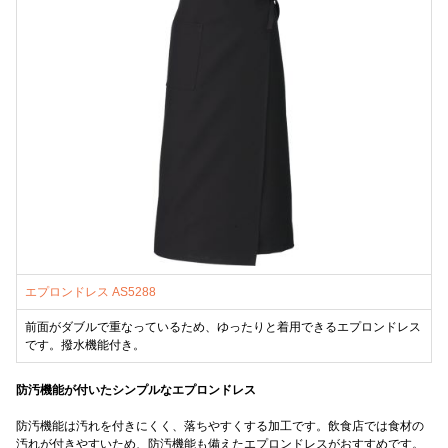
エプロンドレス AS5288
前面がダブルで重なっているため、ゆったりと着用できるエプロンドレス
です。撥水機能付き。
防汚機能が付いたシンプルなエプロンドレス
防汚機能は汚れを付きにくく、落ちやすくする加工です。飲食店では食材の
汚れが付きやすいため、防汚機能も備えたエプロンドレスがおすすめです。