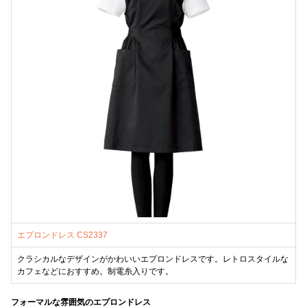
エプロンドレス CS2337
クラシカルなデザインがかわいいエプロンドレスです。レトロスタイルな
カフェなどにおすすめ。制電糸入りです。
フォーマルな雰囲気のエプロンドレス