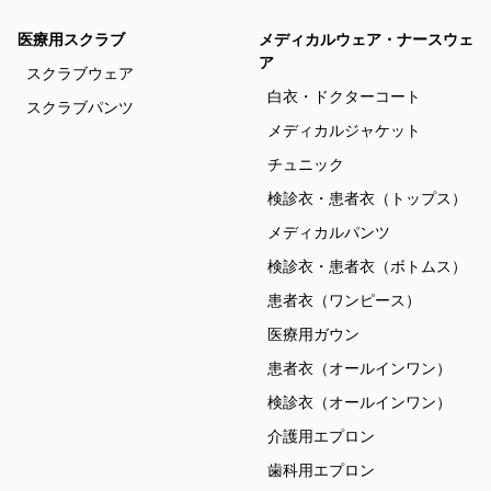
医療用スクラブ
メディカルウェア・ナースウェ
ア
スクラブウェア
白衣・ドクターコート
スクラブパンツ
メディカルジャケット
チュニック
検診衣・患者衣（トップス）
メディカルパンツ
検診衣・患者衣（ボトムス）
患者衣（ワンピース）
医療用ガウン
患者衣（オールインワン）
検診衣（オールインワン）
介護用エプロン
歯科用エプロン