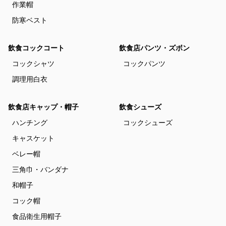
作業帽
防寒ベスト
飲食コックコート
飲食店パンツ・ズボン
コックシャツ
コックパンツ
調理用白衣
飲食店キャップ・帽子
飲食シューズ
ハンチング
コックシューズ
キャスケット
ベレー帽
三角巾・バンダナ
和帽子
コック帽
食品衛生用帽子