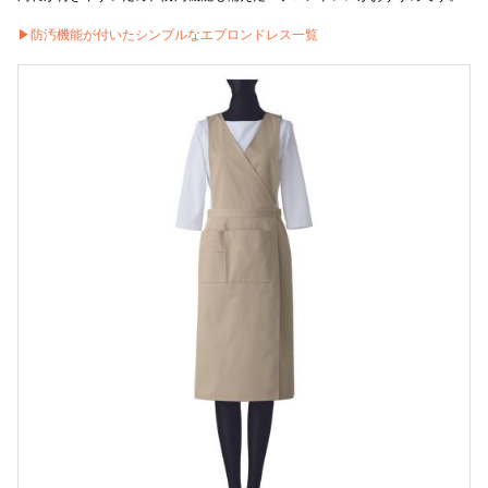
▶防汚機能が付いたシンプルなエプロンドレス一覧