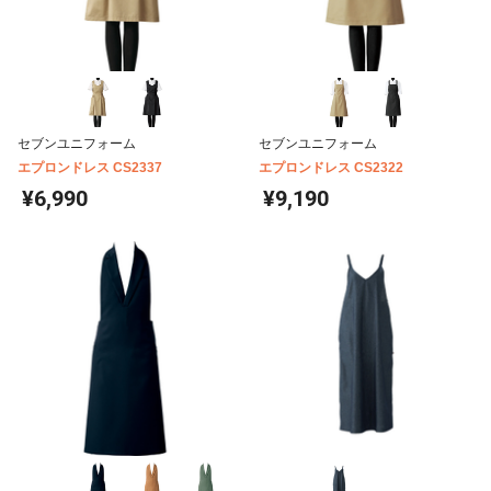
セブンユニフォーム
セブンユニフォーム
エプロンドレス CS2337
エプロンドレス CS2322
¥6,990
¥9,190