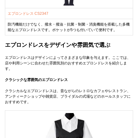
エプロンドレス CS2347
防汚機能だけでなく、撥水・撥油・抗菌・制菌・消臭機能を搭載した多機
能なエプロンドレスです。ポケットが5つも付いていて便利です。
エプロンドレスをデザインや雰囲気で選ぶ
エプロンドレスはデザインによってさまざまな印象を与えます。ここでは、
店や利用シーンに合わせた雰囲気別のおすすめエプロンドレスを紹介しま
す。
クラシックな雰囲気のエプロンドレス
クラシカルなエプロンドレスは、昔ながらのレトロなカフェやレストラン、
アンティークショップや雑貨店、ブライダルの式場などのホールスタッフに
おすすめです。