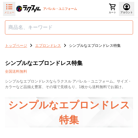
アパレル・ユニフォーム
メニュー
カート
アカウント
トップページ
エプロンドレス
シンプルなエプロンドレス特集
シンプルなエプロンドレス特集
全国送料無料
シンプルなエプロンドレスならラクスル アパレル・ユニフォーム。サイズ・
カラーなど品揃え豊富、その場で見積もり、1枚から送料無料でお届け。
シンプルなエプロンドレス
特集